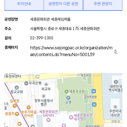
위치안내
공연장의 다른 공연
주변 관광지
위
공연장명
세종문화회관 세종체임버홀
치
주소
서울특별시 종로구 세종대로 175 세종문화회관
안
문의
02-399-1000
내
홈페이지
https://www.sejongpac.or.kr/organization/m
ain/contents.do?menuNo=500139