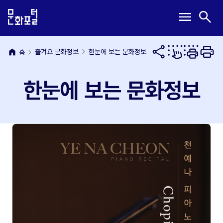
본
주
메
검
menu
search
문
메
뉴
색
내
뉴
열
열
용
바
기
기
바
로
home
즐겨요 문화정보
한눈에 보는 문화정보
홈
로
가
가
기
한눈에 보는 문화정보
기