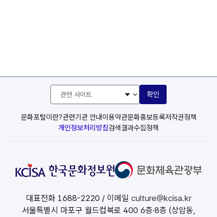
관
확인
련
사
이
문화포털이란?
관련기관 안내
이용약관
문화홍보등록
저작권정책
트
개인정보처리방침
검색결과수집정책
선
택
대표전화
1688-2220
/ 이메일
culture@kcisa.kr
서울특별시 마포구 월드컵북로 400 6층·8층 (상암동,