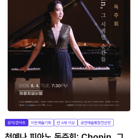
음악/콘서트
이든예술기획
만 6세 이상
공연예술통합전산망
천예나 피아노 독주회: Chopin, 그