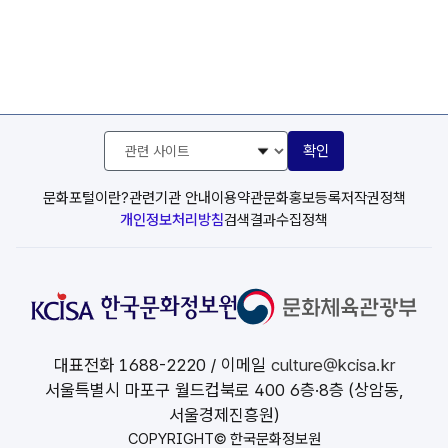
관
확인
련
사
이
문화포털이란?
관련기관 안내
이용약관
문화홍보등록
저작권정책
트
개인정보처리방침
검색결과수집정책
선
택
대표전화
1688-2220
/ 이메일
culture@kcisa.kr
서울특별시 마포구 월드컵북로 400 6층·8층 (상암동,
서울경제진흥원)
COPYRIGHT© 한국문화정보원