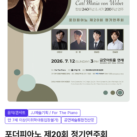
음악/콘서트
JJ예술기획 / For The Piano
만 7세 이상(미취학아동입장불가)
공연예술통합전산망
포더피아노 제20회 정기연주회