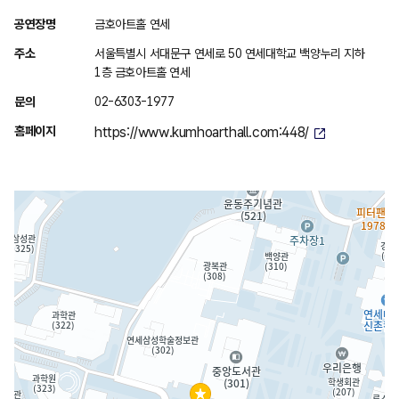
위
공연장명
금호아트홀 연세
치
주소
서울특별시 서대문구 연세로 50 연세대학교 백양누리 지하
안
1층 금호아트홀 연세
내
문의
02-6303-1977
홈페이지
https://www.kumhoarthall.com:448/