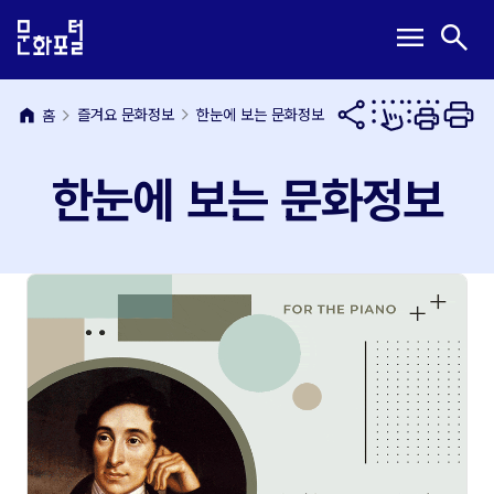
본
주
메
검
menu
search
문
메
뉴
색
내
뉴
열
열
용
바
기
기
바
로
home
즐겨요 문화정보
한눈에 보는 문화정보
홈
로
가
가
기
한눈에 보는 문화정보
기