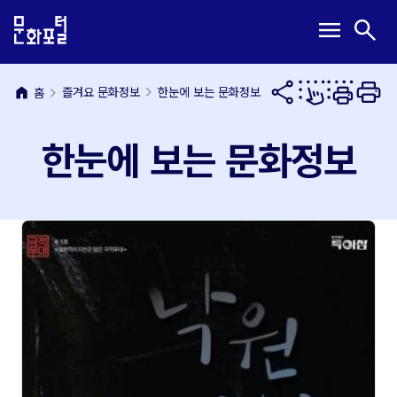
본
주
메
검
menu
search
문
메
뉴
색
내
뉴
열
열
용
바
기
기
바
로
home
즐겨요 문화정보
한눈에 보는 문화정보
홈
로
가
가
기
한눈에 보는 문화정보
기