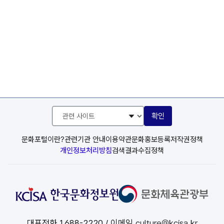
관
확인
련
사
이
문화포털이란?
관련기관 안내
이용약관
문화홍보등록
저작권정책
트
개인정보처리방침
검색결과수집정책
선
택
대표전화
1688-2220
/ 이메일
culture@kcisa.kr