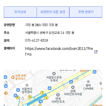
위치안내
공연장의 다른 공연
주변 관광지
위
공연장명
극장 봄 (봄소극장) 극장 봄
치
주소
서울특별시 성북구 삼선교로 14 극장 봄
안
문의
070-4127-8318
내
홈페이지
https://www.facebook.com/bom2011/?fre
f=ts