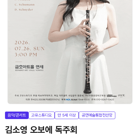
음악/콘서트
고유스튜디오
만 5세 이상
공연예술통합전산망
김소영 오보에 독주회