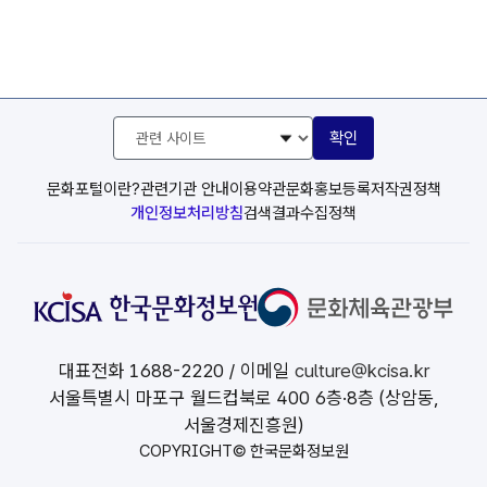
관
확인
련
사
이
문화포털이란?
관련기관 안내
이용약관
문화홍보등록
저작권정책
트
개인정보처리방침
검색결과수집정책
선
택
대표전화
1688-2220
/ 이메일
culture@kcisa.kr
서울특별시 마포구 월드컵북로 400 6층·8층 (상암동,
서울경제진흥원)
COPYRIGHT© 한국문화정보원