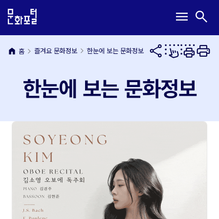
본
주
메
검
menu
search
문
메
뉴
색
내
뉴
열
열
용
바
기
기
바
로
home
즐겨요 문화정보
한눈에 보는 문화정보
홈
로
가
가
기
한눈에 보는 문화정보
기