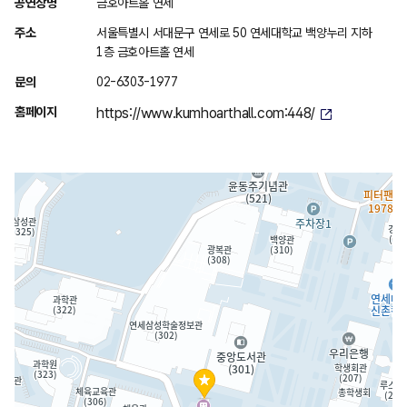
위
공연장명
금호아트홀 연세
치
주소
서울특별시 서대문구 연세로 50 연세대학교 백양누리 지하
안
1층 금호아트홀 연세
내
문의
02-6303-1977
홈페이지
https://www.kumhoarthall.com:448/