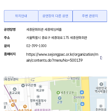
위치안내
공연장의 다른 공연
주변 관광지
위
공연장명
세종문화회관 세종체임버홀
치
주소
서울특별시 종로구 세종대로 175 세종문화회관
안
문의
02-399-1000
내
홈페이지
https://www.sejongpac.or.kr/organization/m
ain/contents.do?menuNo=500139