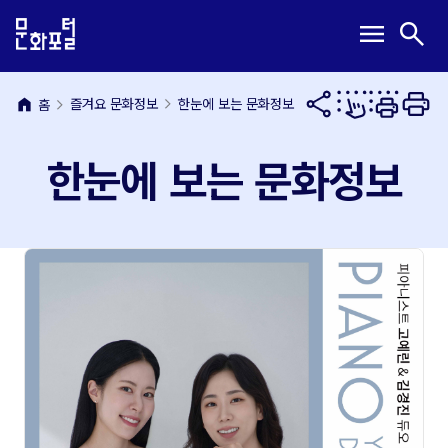
본
주
메
검
menu
search
문
메
뉴
색
내
뉴
열
열
용
바
기
기
바
로
home
즐겨요 문화정보
한눈에 보는 문화정보
홈
로
가
가
기
한눈에 보는 문화정보
기