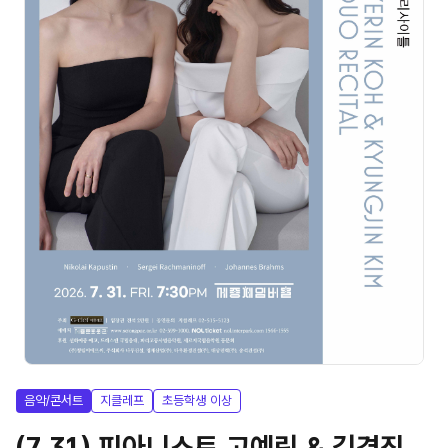
음악/콘서트
지클레프
초등학생 이상
(7.31) 피아니스트 고예린 & 김경진