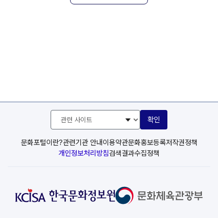
관
확인
련
사
이
문화포털이란?
관련기관 안내
이용약관
문화홍보등록
저작권정책
트
개인정보처리방침
검색결과수집정책
선
택