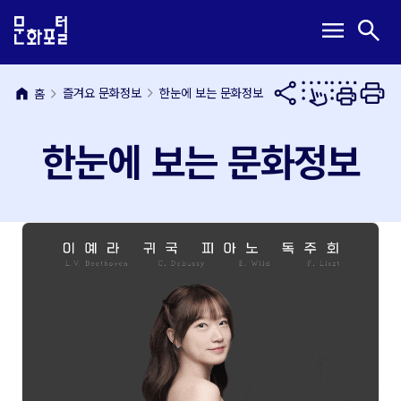
본
주
메
검
menu
search
문
메
뉴
색
내
뉴
열
열
용
바
기
기
바
로
home
즐겨요 문화정보
한눈에 보는 문화정보
홈
로
가
가
기
한눈에 보는 문화정보
기