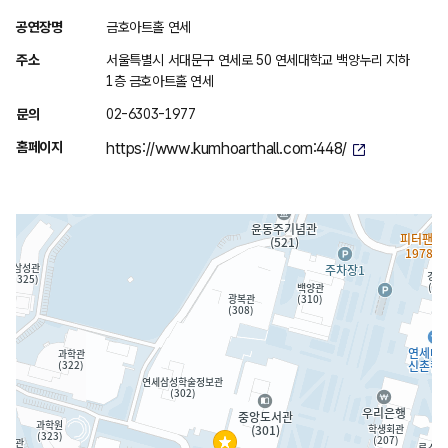
위
공연장명
금호아트홀 연세
치
주소
서울특별시 서대문구 연세로 50 연세대학교 백양누리 지하
안
1층 금호아트홀 연세
내
문의
02-6303-1977
홈페이지
https://www.kumhoarthall.com:448/