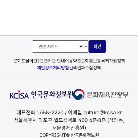
관
확인
련
사
이
문화포털이란?
관련기관 안내
이용약관
문화홍보등록
저작권정책
트
개인정보처리방침
검색결과수집정책
선
택
대표전화
1688-2220
/ 이메일
culture@kcisa.kr
서울특별시 마포구 월드컵북로 400 6층·8층 (상암동,
서울경제진흥원)
COPYRIGHT© 한국문화정보원