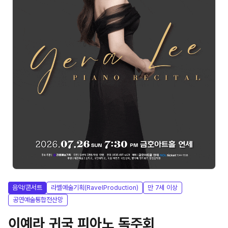
음악/콘서트
라벨예술기획(RavelProduction)
만 7세 이상
공연예술통합전산망
이예라 귀국 피아노 독주회