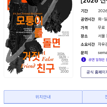
[2026
2026
기간
화-일
공연시간
무료
가격
서울 
장소
자유
소요시간
sema
문의
공연 일정은 
공식 홈페이
위치안내