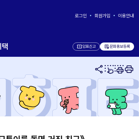
로그인
회원가입
이용안내
혜택
add_notes
암표신고
문화홍보등록