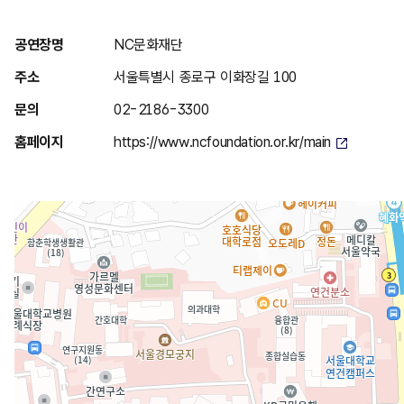
위
공연장명
NC문화재단
치
주소
서울특별시 종로구 이화장길 100
안
문의
02-2186-3300
내
홈페이지
https://www.ncfoundation.or.kr/main