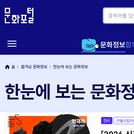
본
주
문
메
내
뉴
용
바
바
로
menu
로
가
메
문화정보
함
가
기
뉴
기
home
즐겨요 문화정보
한눈에 보는 문화정보
홈
열
한눈에 보는 문화
기
전시
서울시립미