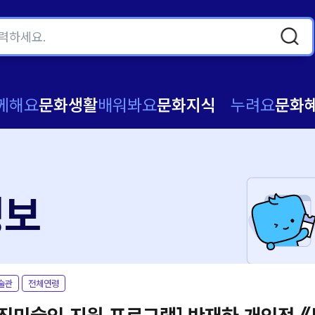
께해요
문화생활
배워봐요
문화지식
누려요
문화
정보
술관
전체연령