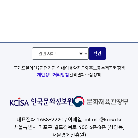
관
확인
련
사
이
문화포털이란?
관련기관 안내
이용약관
문화홍보등록
저작권정책
트
개인정보처리방침
검색결과수집정책
선
택
대표전화
1688-2220
/ 이메일
culture@kcisa.kr
서울특별시 마포구 월드컵북로 400 6층·8층 (상암동,
서울경제진흥원)