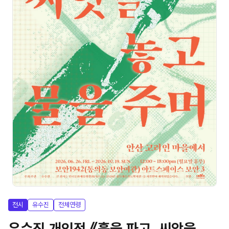
전시
유수진
전체연령
유수진 개인전 《흙을 파고, 씨앗을