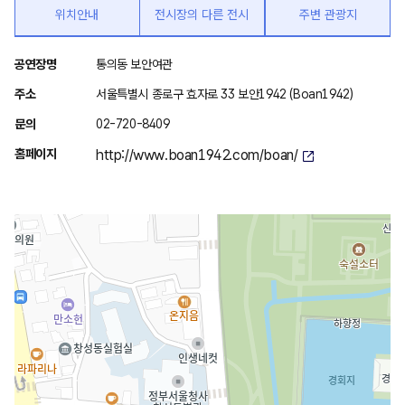
위치안내
전시장의 다른 전시
주변 관광지
위
공연장명
통의동 보안여관
치
주소
서울특별시 종로구 효자로 33 보안1942 (Boan1942)
안
문의
02-720-8409
내
홈페이지
http://www.boan1942.com/boan/