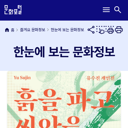
본
주
메
검
menu
search
문
메
뉴
색
내
뉴
열
열
용
바
기
기
바
로
home
즐겨요 문화정보
한눈에 보는 문화정보
홈
로
가
가
기
한눈에 보는 문화정보
기