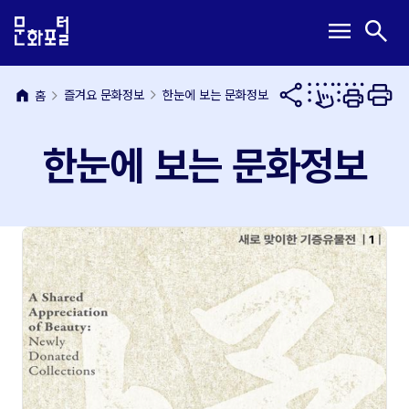
본
주
메
검
menu
search
문
메
뉴
색
내
뉴
열
열
용
바
기
기
바
로
home
즐겨요 문화정보
한눈에 보는 문화정보
홈
로
가
가
기
한눈에 보는 문화정보
기