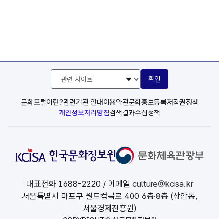
관
확인
련
사
이
문화포털이란?
관련기관 안내
이용약관
문화홍보등록
저작권정책
트
개인정보처리방침
검색결과수집정책
선
택
대표전화
1688-2220
/ 이메일
culture@kcisa.kr
서울특별시 마포구 월드컵북로 400 6층·8층 (상암동,
서울경제진흥원)