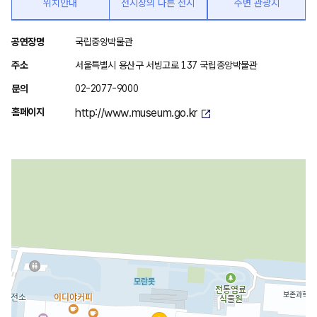
위치안내
전시장의 다른 전시
주변 관광지
위
공연장명
국립중앙박물관
치
주소
서울특별시 용산구 서빙고로 137 국립중앙박물관
안
문의
02-2077-9000
내
홈페이지
http://www.museum.go.kr