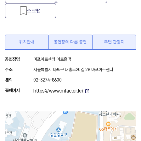
스크랩
위치안내
공연장의 다른 공연
주변 관광지
위
공연장명
마포아트센터 아트홀맥
치
주소
서울특별시 마포구 대흥로20길 28 마포아트센터
안
문의
02-3274-8600
내
홈페이지
https://www.mfac.or.kr/