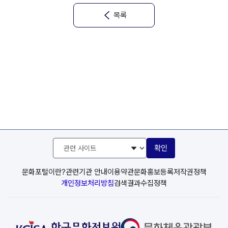
목록
관
확인
련
사
이
문화포털이란?
관련기관 안내
이용약관
문화홍보등록
저작권정책
트
개인정보처리방침
검색결과수집정책
선
택