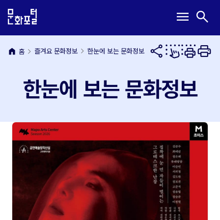
본
주
메
검
menu
search
문
메
뉴
색
내
뉴
열
열
용
바
기
기
바
로
home
즐겨요 문화정보
한눈에 보는 문화정보
홈
로
가
가
기
한눈에 보는 문화정보
기