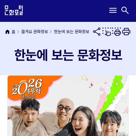
본
주
메
검
menu
search
문
메
뉴
색
내
뉴
열
열
용
바
기
기
바
로
home
즐겨요 문화정보
한눈에 보는 문화정보
홈
로
가
가
기
한눈에 보는 문화정보
기