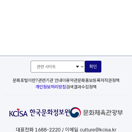
관
확인
련
사
이
문화포털이란?
관련기관 안내
이용약관
문화홍보등록
저작권정책
트
개인정보처리방침
검색결과수집정책
선
택
대표전화
1688-2220
/ 이메일
culture@kcisa.kr