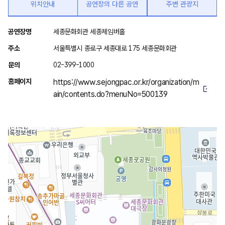
위치안내
공연장의 다른 공연
주변 관광지
위
공연장명
세종문화회관 세종체임버홀
치
주소
서울특별시 종로구 세종대로 175 세종문화회관
안
문의
02-399-1000
내
홈페이지
https://www.sejongpac.or.kr/organization/m
ain/contents.do?menuNo=500139