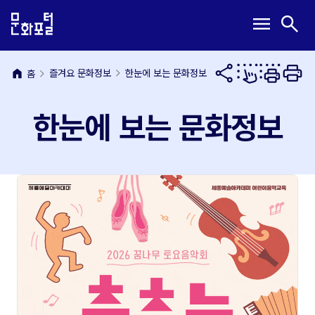
본
주
메
검
menu
search
문
메
뉴
색
내
뉴
열
열
용
바
기
기
바
로
home
즐겨요 문화정보
한눈에 보는 문화정보
홈
로
가
가
기
한눈에 보는 문화정보
기