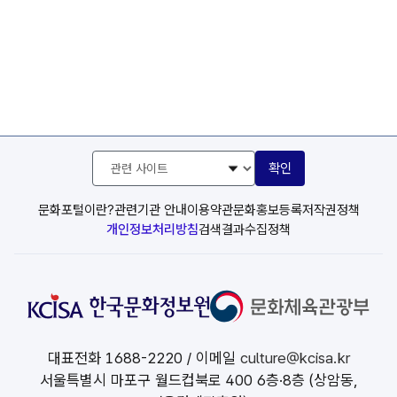
관
확인
련
사
이
문화포털이란?
관련기관 안내
이용약관
문화홍보등록
저작권정책
트
개인정보처리방침
검색결과수집정책
선
택
대표전화
1688-2220
/ 이메일
culture@kcisa.kr
서울특별시 마포구 월드컵북로 400 6층·8층 (상암동,