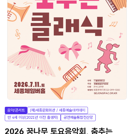
음악/콘서트
(재)세종문화회관 / 세종예술아카데미
만 4세 이상(2021년 이전 출생자)
공연예술통합전산망
2026 꿈나무 토요음악회, 춤추는