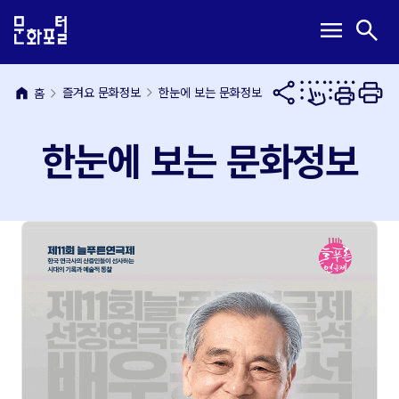
본
주
메
검
menu
search
문
메
뉴
색
내
뉴
열
열
용
바
기
기
바
로
home
즐겨요 문화정보
한눈에 보는 문화정보
홈
로
가
가
기
한눈에 보는 문화정보
기