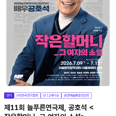
연극
(사)한국연극협회
만 12세이상
공연예술통합전산망
제11회 늘푸른연극제, 공호석 <