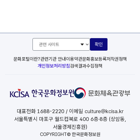
관
확인
련
사
이
문화포털이란?
관련기관 안내
이용약관
문화홍보등록
저작권정책
트
개인정보처리방침
검색결과수집정책
선
택
대표전화
1688-2220
/ 이메일
culture@kcisa.kr
서울특별시 마포구 월드컵북로 400 6층·8층 (상암동,
서울경제진흥원)
COPYRIGHT© 한국문화정보원