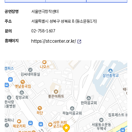
위
공연장명
서울연극창작센터
치
주소
서울특별시 성북구 성북로 8 (동소문동1가)
안
문의
02-758-1607
내
홈페이지
https://stccenter.or.kr/