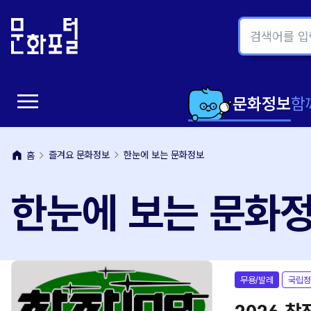
본
주
문
메
내
뉴
용
바
바
로
menu
로
가
메
문화정보
함
가
기
뉴
기
home
즐겨요 문화정보
한눈에 보는 문화정보
홈
열
한눈에 보는 문화
기
무용/발레
국립정