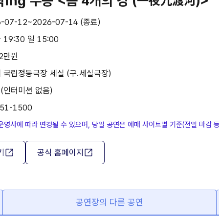
작ing 무용 <몸 4개의 강 (一夜九渡河)>
-07-12~2026-07-14 (종료)
19:30 일 15:00
2만원
| 국립정동극장 세실 (구.세실극장)
 (인터미션 없음)
51-1500
운영사에 따라 변경될 수 있으며, 당일 공연은 예매 사이트별 기준(전일 마감 
기
공식 홈페이지
공연장의 다른 공연