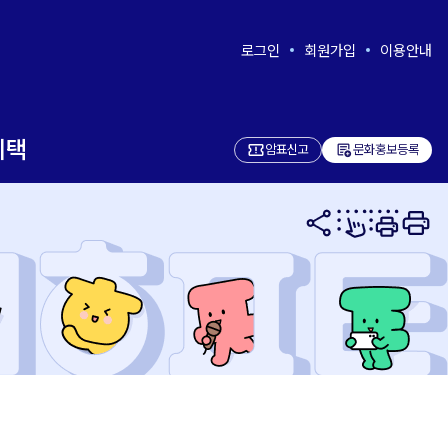
로그인
회원가입
이용안내
혜택
add_notes
암표신고
문화홍보등록