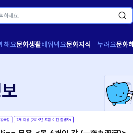
께해요
문화생활
배워봐요
문화지식
누려요
문화
정보
동극장
7세 이상 (2019년 포함 이전 출생자)