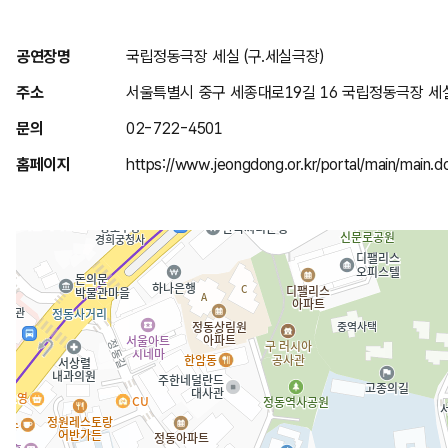
위
공연장명
국립정동극장 세실 (구.세실극장)
치
주소
서울특별시 중구 세종대로19길 16 국립정동극장 세
안
문의
02-722-4501
내
홈페이지
https://www.jeongdong.or.kr/portal/main/main.d