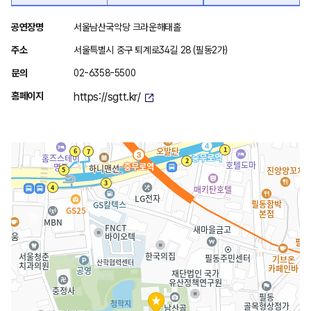
위
공연장명
서울남산국악당 크라운해태홀
치
주소
서울특별시 중구 퇴계로34길 28 (필동2가)
안
문의
02-6358-5500
내
홈페이지
https://sgtt.kr/