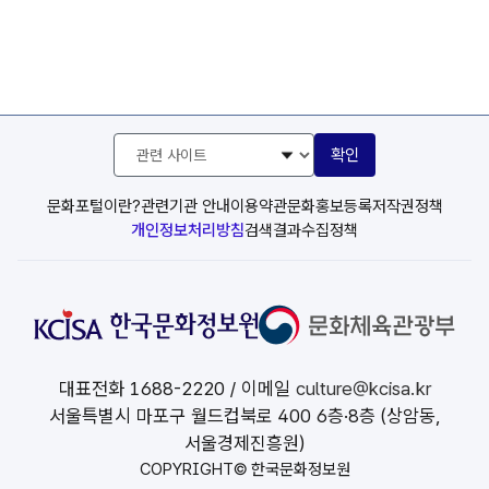
관
확인
련
사
이
문화포털이란?
관련기관 안내
이용약관
문화홍보등록
저작권정책
트
개인정보처리방침
검색결과수집정책
선
택
대표전화
1688-2220
/ 이메일
culture@kcisa.kr
서울특별시 마포구 월드컵북로 400 6층·8층 (상암동,
서울경제진흥원)
COPYRIGHT© 한국문화정보원