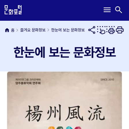
본
주
메
검
menu
search
문
메
뉴
색
내
뉴
열
열
용
바
기
기
바
로
home
즐겨요 문화정보
한눈에 보는 문화정보
홈
로
가
가
기
한눈에 보는 문화정보
기