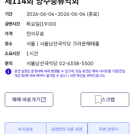
제114회 양주풍류악회
2026-06-04~2026-06-04 (종료)
기간
목요일(19:00)
공연시간
전석무료
가격
서울 | 서울남산국악당 크라운해태홀
장소
1시간
소요시간
서울남산국악당 02-6358-5500
문의
공연 일정은 운영사에 따라 변경될 수 있으며, 당일 공연은 예매 사이트별 기준(전일
마감 등)에 따라 예약이 불가할 수 있으니 사전 확인을 부탁드립니다.
예매 바로가기
스크랩
위치안내
공연장의 다른 공연
주변 관광지