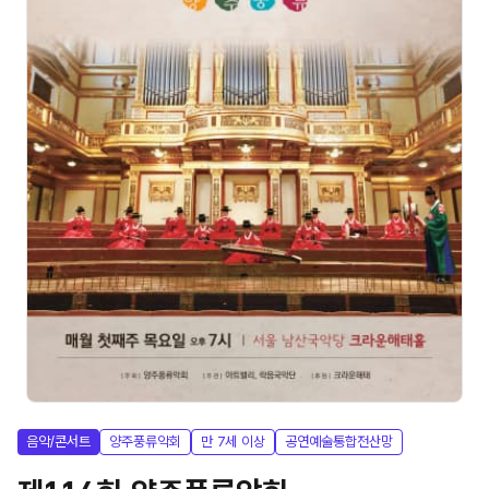
음악/콘서트
양주풍류악회
만 7세 이상
공연예술통합전산망