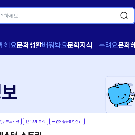
께해요
문화생활
배워봐요
문화지식
누려요
문화
정보
주)뉴프로덕션
만 13세 이상
공연예술통합전산망