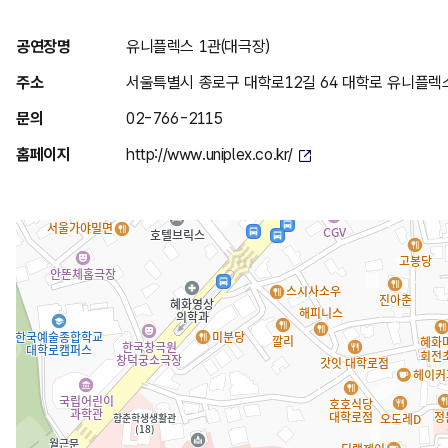
위
공연장명
유니플렉스 1관(대극장)
치
주소
서울특별시 종로구 대학로12길 64 대학로 유니플렉
안
문의
02-766-2115
내
홈페이지
http://www.uniplex.co.kr/