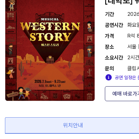
[대학로]
202
기간
화요일(
공연시간
R석 8
가격
서울 
장소
2시간
소요시간
클립서
문의
공연 일정은 
예매 바로가
위치안내