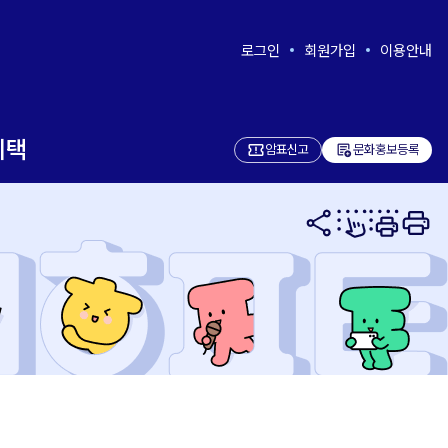
로그인
회원가입
이용안내
혜택
add_notes
암표신고
문화홍보등록