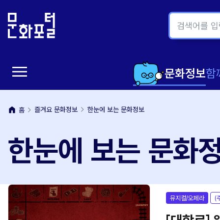
본
주
문
메
내
뉴
용
바
바
로
menu
로
가
메
문화정보
함
가
기
뉴
기
home
즐겨요 문화정보
한눈에 보는 문화정보
홈
열
한눈에 보는 문화
기
뮤지컬/오페라
(