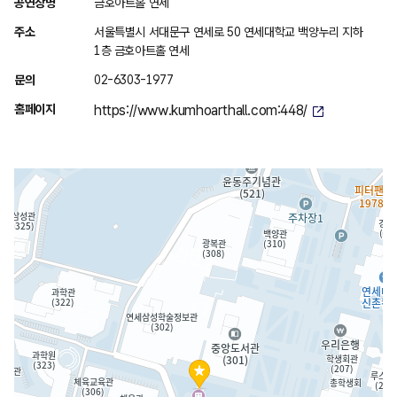
위
공연장명
금호아트홀 연세
치
주소
서울특별시 서대문구 연세로 50 연세대학교 백양누리 지하
안
1층 금호아트홀 연세
내
문의
02-6303-1977
홈페이지
https://www.kumhoarthall.com:448/