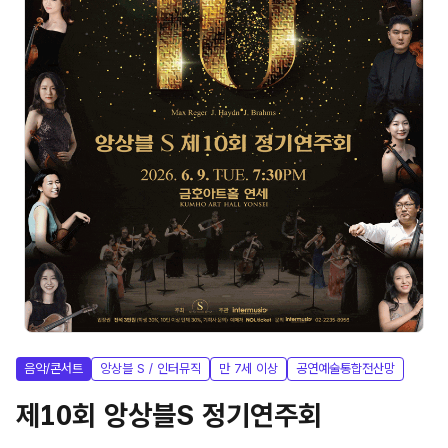
음악/콘서트
앙상블 S / 인터뮤직
만 7세 이상
공연예술통합전산망
제10회 앙상블S 정기연주회