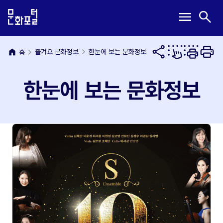
본
주
메
검
menu
search
문
메
뉴
색
내
뉴
열
열
용
바
기
기
바
로
home
즐겨요 문화정보
한눈에 보는 문화정보
홈
로
가
가
기
한눈에 보는 문화정보
기