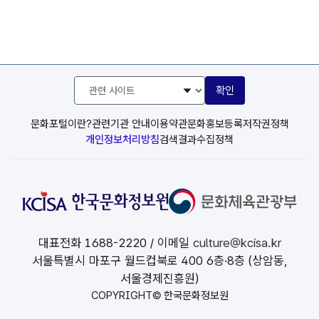
관
확인
련
사
이
문화포털이란?
관련기관 안내
이용약관
문화홍보등록
저작권정책
트
개인정보처리방침
검색결과수집정책
선
택
대표전화
1688-2220
/ 이메일
culture@kcisa.kr
서울특별시 마포구 월드컵북로 400 6층·8층 (상암동,
서울경제진흥원)
COPYRIGHT© 한국문화정보원