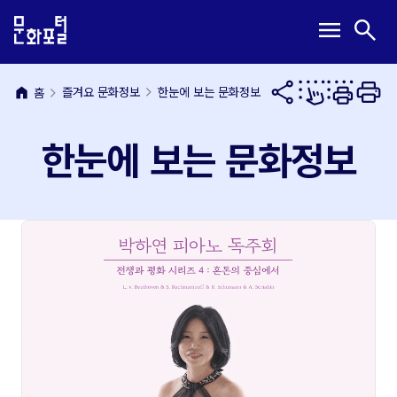
본
주
메
검
menu
search
문
메
뉴
색
내
뉴
열
열
용
바
기
기
바
로
home
즐겨요 문화정보
한눈에 보는 문화정보
홈
로
가
가
기
한눈에 보는 문화정보
기