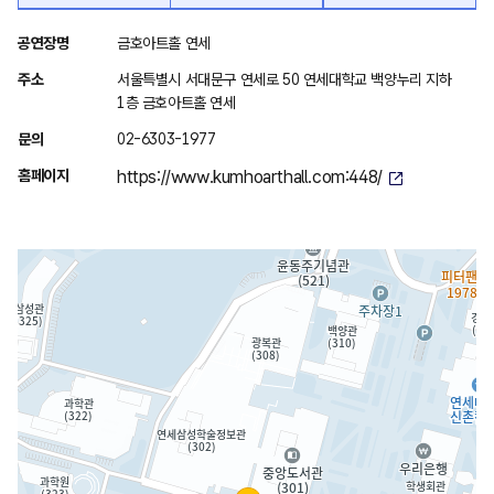
위
공연장명
금호아트홀 연세
치
주소
서울특별시 서대문구 연세로 50 연세대학교 백양누리 지하
안
1층 금호아트홀 연세
내
문의
02-6303-1977
홈페이지
https://www.kumhoarthall.com:448/