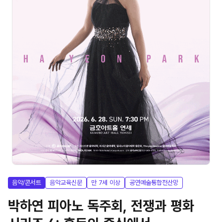
음악/콘서트
음악교육신문
만 7세 이상
공연예술통합전산망
박하연 피아노 독주회, 전쟁과 평화