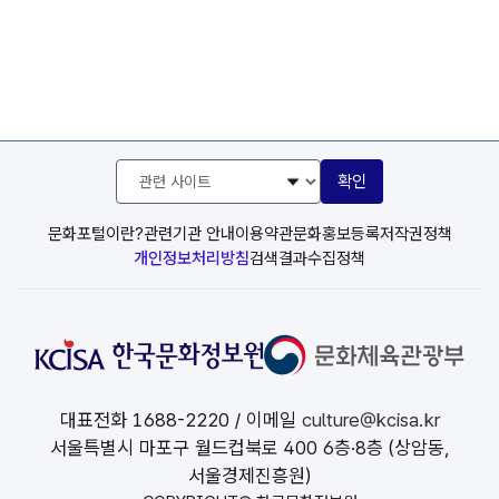
관
확인
련
사
이
문화포털이란?
관련기관 안내
이용약관
문화홍보등록
저작권정책
트
개인정보처리방침
검색결과수집정책
선
택
대표전화
1688-2220
/ 이메일
culture@kcisa.kr
서울특별시 마포구 월드컵북로 400 6층·8층 (상암동,
서울경제진흥원)