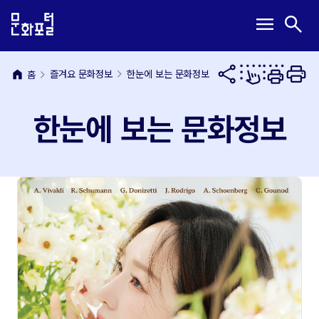
본
주
메
검
menu
search
문
메
뉴
색
내
뉴
열
열
용
바
기
기
바
로
home
즐겨요 문화정보
한눈에 보는 문화정보
홈
로
가
가
기
한눈에 보는 문화정보
기