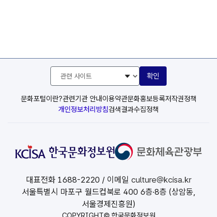
관
확인
련
사
이
문화포털이란?
관련기관 안내
이용약관
문화홍보등록
저작권정책
트
개인정보처리방침
검색결과수집정책
선
택
대표전화
1688-2220
/ 이메일
culture@kcisa.kr
서울특별시 마포구 월드컵북로 400 6층·8층 (상암동,
서울경제진흥원)
COPYRIGHT© 한국문화정보원