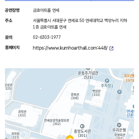
위
공연장명
금호아트홀 연세
치
주소
서울특별시 서대문구 연세로 50 연세대학교 백양누리 지하
안
1층 금호아트홀 연세
내
문의
02-6303-1977
홈페이지
https://www.kumhoarthall.com:448/