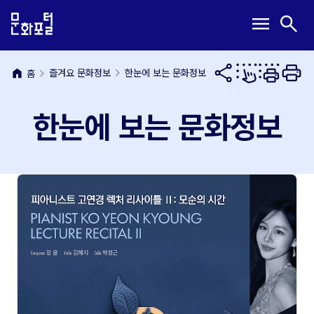
본
주
메
검
menu
search
문
메
뉴
색
내
뉴
열
열
용
바
기
기
바
로
home
즐겨요 문화정보
한눈에 보는 문화정보
홈
로
가
가
기
한눈에 보는 문화정보
기