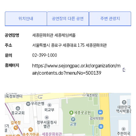
위치안내
공연장의 다른 공연
주변 관광지
위
공연장명
세종문화회관 세종체임버홀
치
주소
서울특별시 종로구 세종대로 175 세종문화회관
안
문의
02-399-1000
내
홈페이지
https://www.sejongpac.or.kr/organization/m
ain/contents.do?menuNo=500139