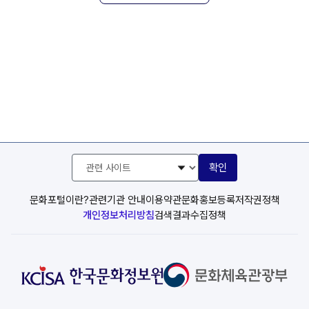
관
확인
련
사
이
문화포털이란?
관련기관 안내
이용약관
문화홍보등록
저작권정책
트
개인정보처리방침
검색결과수집정책
선
택