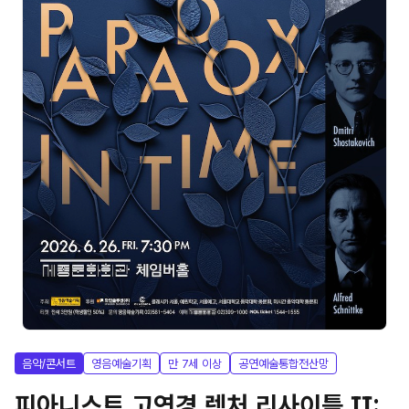
음악/콘서트
영음예술기획
만 7세 이상
공연예술통합전산망
피아니스트 고연경 렉처 리사이틀 Ⅱ: