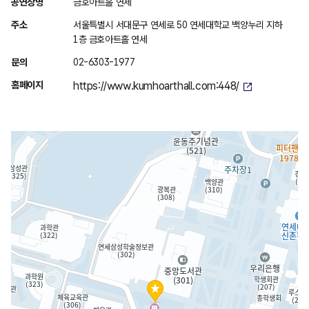
위
공연장명
금호아트홀 연세
치
주소
서울특별시 서대문구 연세로 50 연세대학교 백양누리 지하
안
1층 금호아트홀 연세
내
문의
02-6303-1977
홈페이지
https://www.kumhoarthall.com:448/