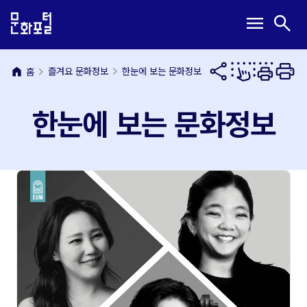
본
주
메
검
menu
search
문
메
뉴
색
내
뉴
열
열
용
바
기
기
바
로
home
즐겨요 문화정보
한눈에 보는 문화정보
홈
로
가
가
기
한눈에 보는 문화정보
기