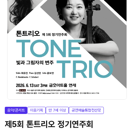
음악/콘서트
이음기획
만 7세 이상
공연예술통합전산망
제5회 톤트리오 정기연주회