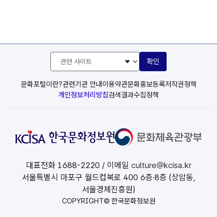
관
확인
련
사
이
문화포털이란?
관련기관 안내
이용약관
문화홍보등록
저작권정책
트
개인정보처리방침
검색결과수집정책
선
택
대표전화
1688-2220
/ 이메일
culture@kcisa.kr
서울특별시 마포구 월드컵북로 400 6층·8층 (상암동,
서울경제진흥원)
COPYRIGHT© 한국문화정보원