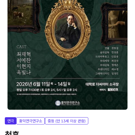
연극
홍익연극연구소
중등 (만 13세 이상 관람)
청혼