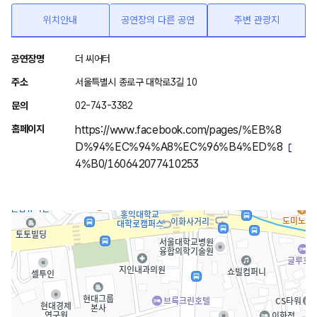
위치안내
공연장의 다른 공연
주변 관광지
위
공연장명
더 씨어터
치
주소
서울특별시 종로구 대학로3길 10
안
문의
02-743-3382
내
홈페이지
https://www.facebook.com/pages/%EB%8
D%94%EC%94%A8%EC%96%B4%ED%8
4%B0/160642077410253