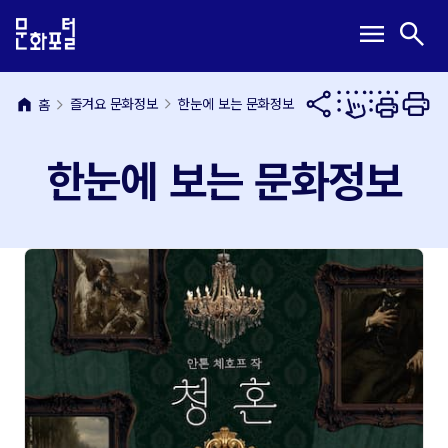
본
주
메
검
menu
search
문
메
뉴
색
내
뉴
열
열
용
바
기
기
바
로
home
즐겨요 문화정보
한눈에 보는 문화정보
홈
로
가
가
기
한눈에 보는 문화정보
기