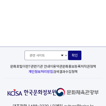
관
확인
련
사
이
문화포털이란?
관련기관 안내
이용약관
문화홍보등록
저작권정책
트
개인정보처리방침
검색결과수집정책
선
택