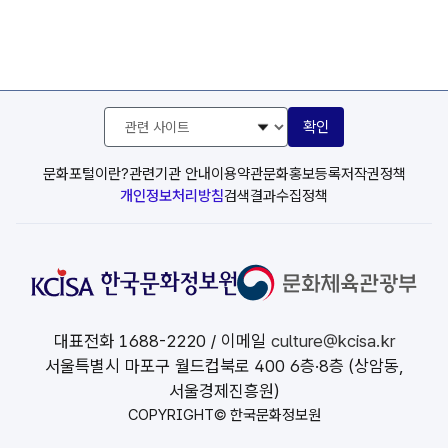
관
확인
련
사
이
문화포털이란?
관련기관 안내
이용약관
문화홍보등록
저작권정책
트
개인정보처리방침
검색결과수집정책
선
택
대표전화
1688-2220
/ 이메일
culture@kcisa.kr
서울특별시 마포구 월드컵북로 400 6층·8층 (상암동,
서울경제진흥원)
COPYRIGHT© 한국문화정보원