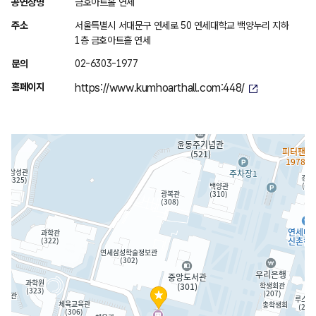
위
공연장명
금호아트홀 연세
치
주소
서울특별시 서대문구 연세로 50 연세대학교 백양누리 지하
안
1층 금호아트홀 연세
내
문의
02-6303-1977
홈페이지
https://www.kumhoarthall.com:448/