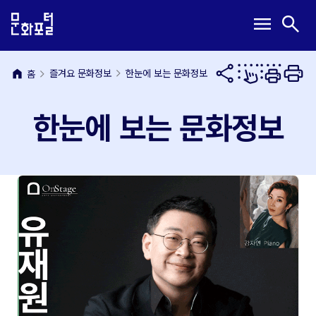
본
주
메
검
menu
search
문
메
뉴
색
내
뉴
열
열
용
바
기
기
바
로
home
즐겨요 문화정보
한눈에 보는 문화정보
홈
로
가
가
기
한눈에 보는 문화정보
기