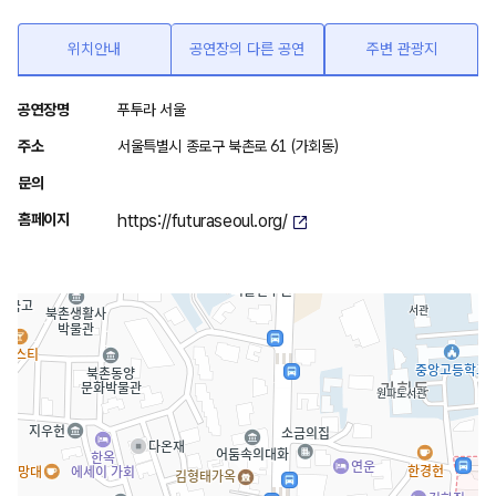
위치안내
공연장의 다른 공연
주변 관광지
위
공연장명
푸투라 서울
치
주소
서울특별시 종로구 북촌로 61 (가회동)
안
문의
내
홈페이지
https://futuraseoul.org/