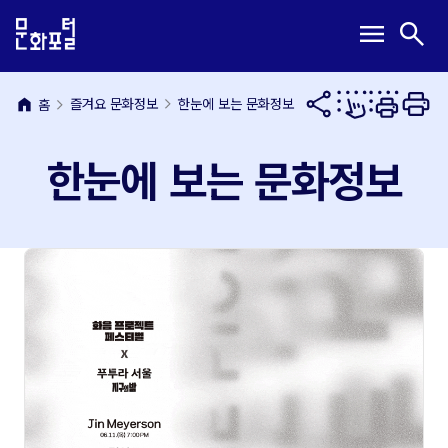
본
주
메
검
menu
search
문
메
뉴
색
내
뉴
열
열
용
바
기
기
바
로
home
즐겨요 문화정보
한눈에 보는 문화정보
홈
로
가
가
기
한눈에 보는 문화정보
기