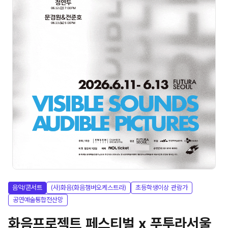
음악/콘서트
(사)화음(화음챔버오케스트라)
초등학생이상 관람가
공연예술통합전산망
화음프로젝트 페스티벌 x 푸투라서울