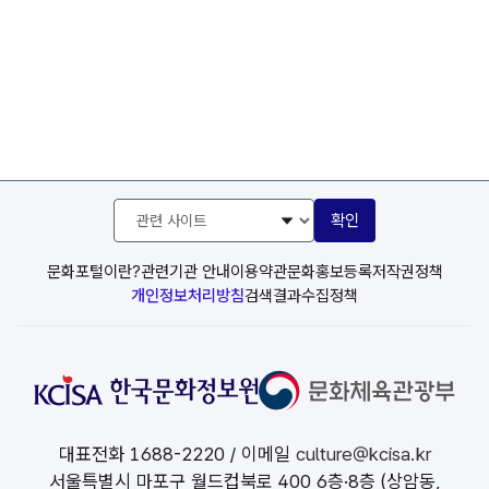
관
확인
련
사
이
문화포털이란?
관련기관 안내
이용약관
문화홍보등록
저작권정책
트
개인정보처리방침
검색결과수집정책
선
택
대표전화
1688-2220
/ 이메일
culture@kcisa.kr
서울특별시 마포구 월드컵북로 400 6층·8층 (상암동,