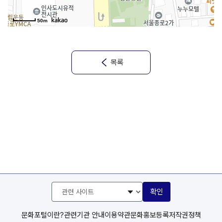
50m
목록
관
확인
련
사
이
문화포털이란?
관련기관 안내
이용약관
문화홍보등록
저작권정책
트