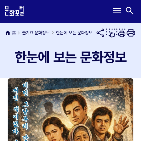
본
주
메
검
menu
search
문
메
뉴
색
내
뉴
열
열
용
바
기
기
바
로
home
즐겨요 문화정보
한눈에 보는 문화정보
홈
로
가
가
기
한눈에 보는 문화정보
기