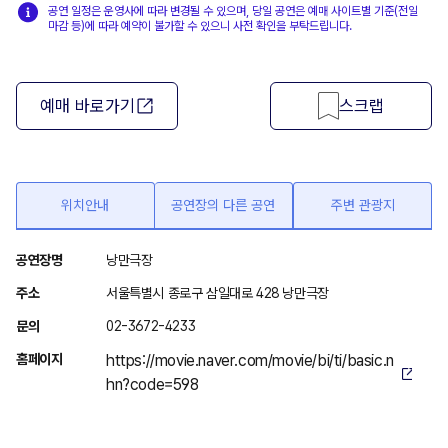
공연 일정은 운영사에 따라 변경될 수 있으며, 당일 공연은 예매 사이트별 기준(전일
마감 등)에 따라 예약이 불가할 수 있으니 사전 확인을 부탁드립니다.
예매 바로가기
스크랩
위치안내
공연장의 다른 공연
주변 관광지
위
공연장명
낭만극장
치
주소
서울특별시 종로구 삼일대로 428 낭만극장
안
문의
02-3672-4233
내
홈페이지
https://movie.naver.com/movie/bi/ti/basic.n
hn?code=598