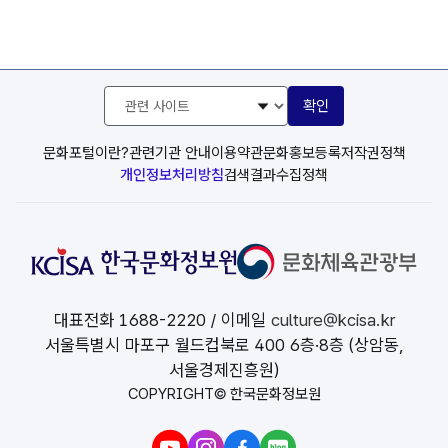
관
확인
련
사
이
문화포털이란?
관련기관 안내
이용약관
문화홍보등록
저작권정책
트
개인정보처리방침
검색결과수집정책
선
택
대표전화
1688-2220
/ 이메일
culture@kcisa.kr
서울특별시 마포구 월드컵북로 400 6층·8층 (상암동,
서울경제진흥원)
COPYRIGHT© 한국문화정보원