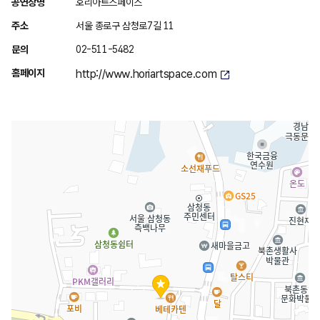
위
공연장명
호리아트스페이스
치
주소
서울 종로구 삼청로7길 11
안
문의
02-511-5482
내
홈페이지
http://www.horiartspace.com