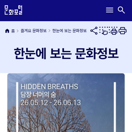
본
주
메
검
menu
search
문
메
뉴
색
내
뉴
열
열
용
바
기
기
바
로
home
즐겨요 문화정보
한눈에 보는 문화정보
홈
로
가
가
기
한눈에 보는 문화정보
기