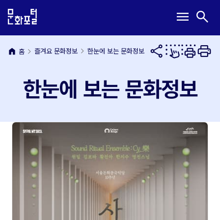
본
주
메
검
menu
search
문
메
뉴
색
내
뉴
열
열
용
바
기
기
바
로
home
즐겨요 문화정보
한눈에 보는 문화정보
홈
로
가
가
기
한눈에 보는 문화정보
기