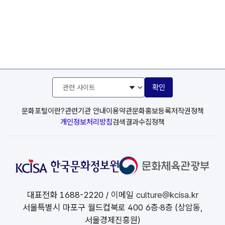
관
확인
련
사
이
문화포털이란?
관련기관 안내
이용약관
문화홍보등록
저작권정책
트
개인정보처리방침
검색결과수집정책
선
택
대표전화
1688-2220
/ 이메일
culture@kcisa.kr
서울특별시 마포구 월드컵북로 400 6층·8층 (상암동,
서울경제진흥원)