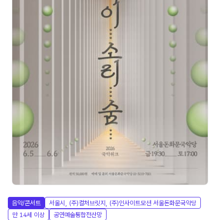
음악/콘서트
서울시, (주)컬처브릿지, (주)인사이트모션 서울돈화문국악당
만 14세 이상
공연예술통합전산망