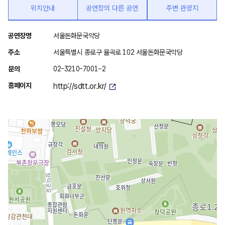
위치안내
공연장의 다른 공연
주변 관광지
위
공연장명
서울돈화문국악당
치
주소
서울특별시 종로구 율곡로 102 서울돈화문국악당
안
문의
02-3210-7001~2
내
홈페이지
http://sdtt.or.kr/