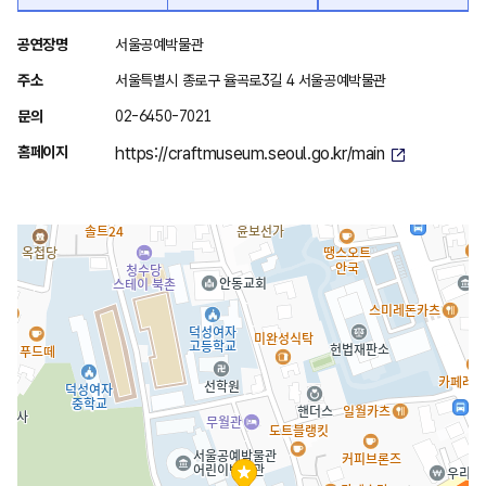
위
공연장명
서울공예박물관
치
주소
서울특별시 종로구 율곡로3길 4 서울공예박물관
안
문의
02-6450-7021
내
홈페이지
https://craftmuseum.seoul.go.kr/main