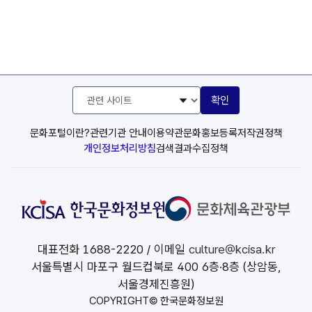
관
확인
련
사
이
문화포털이란?
관련기관 안내
이용약관
문화홍보등록
저작권정책
트
개인정보처리방침
검색결과수집정책
선
택
대표전화
1688-2220
/ 이메일
culture@kcisa.kr
서울특별시 마포구 월드컵북로 400 6층·8층 (상암동,
서울경제진흥원)
COPYRIGHT© 한국문화정보원