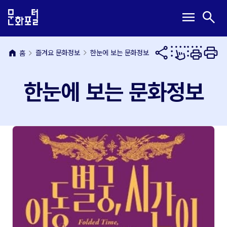
본
주
메
검
menu
search
문
메
뉴
색
내
뉴
열
열
용
바
기
기
바
로
home
즐겨요 문화정보
한눈에 보는 문화정보
홈
로
가
가
기
한눈에 보는 문화정보
기