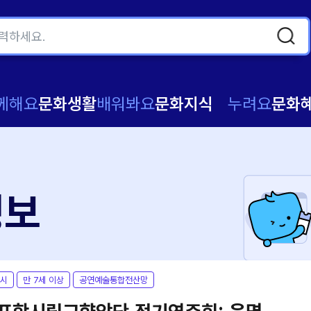
께해요
문화생활
배워봐요
문화지식
누려요
문화
정보
시
만 7세 이상
공연예술통합전산망