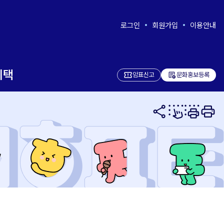
로그인
회원가입
이용안내
혜택
add_notes
암표신고
문화홍보등록