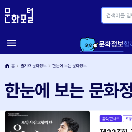
본
주
문
메
내
뉴
용
바
바
로
menu
로
가
메
문화정보
함
가
기
뉴
기
home
즐겨요 문화정보
한눈에 보는 문화정보
홈
열
한눈에 보는 문화
기
음악/콘서트
포항