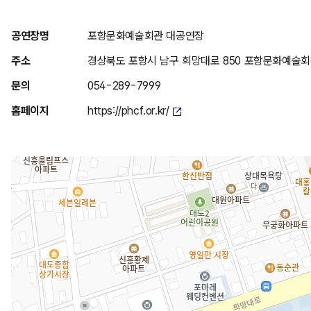
위
공연장명
포항문화예술회관 대공연장
치
주소
경상북도 포항시 남구 희망대로 850 포항문화예술
안
문의
054-289-7999
내
홈페이지
https://phcf.or.kr/