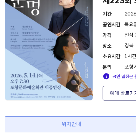
제223회
2026
기간
목요일
공연시간
전석 
가격
경북
장소
1시간
소요시간
포항시
문의
공연 일정은 
예매 바로가
위치안내