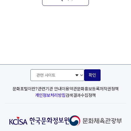
관
확인
련
사
이
문화포털이란?
관련기관 안내
이용약관
문화홍보등록
저작권정책
트
개인정보처리방침
검색결과수집정책
선
택