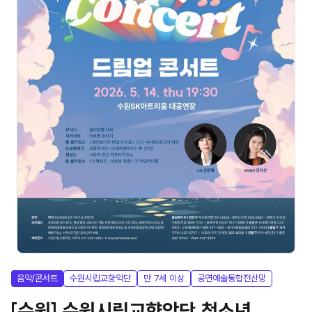
음악/콘서트
수원시립교향악단
만 7세 이상
공연예술통합전산망
[수원] 수원시립교향악단 청소년