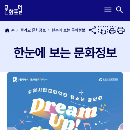
본
주
메
검
menu
search
문
메
뉴
색
내
뉴
열
열
용
바
기
기
바
로
home
즐겨요 문화정보
한눈에 보는 문화정보
홈
로
가
가
기
한눈에 보는 문화정보
기