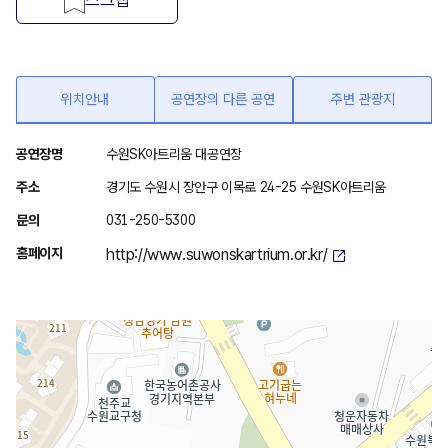
위치안내
공연장의 다른 공연
주변 관광지
위
공연장명
수원SK아트리움 대공연장
치
주소
경기도 수원시 장안구 이목로 24-25 수원SK아트리움
안
문의
031-250-5300
내
홈페이지
http://www.suwonskartrium.or.kr/