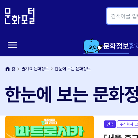
본
주
문
메
내
뉴
용
바
바
로
menu
로
가
메
문화정보
함
가
기
뉴
기
home
즐겨요 문화정보
한눈에 보는 문화정보
홈
열
한눈에 보는 문화
기
연극
주식회사 