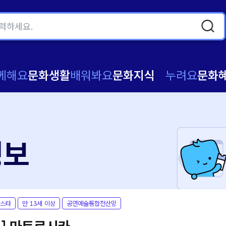
께해요
문화생활
배워봐요
문화지식
누려요
문화
정보
코스타
만 13세 이상
공연예술통합전산망