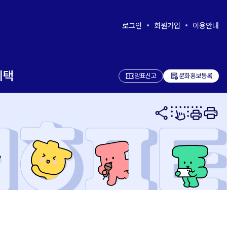
로그인
회원가입
이용안내
혜택
add_notes
암표신고
문화홍보등록