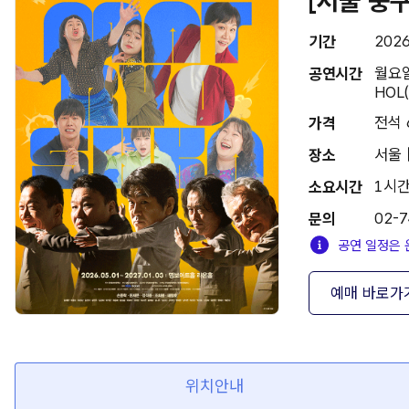
[서울 중
202
기간
월요일 
공연시간
HOL(
전석 
가격
서울 
장소
1시간
소요시간
02-7
문의
공연 일정은 
예매 바로가
위치안내