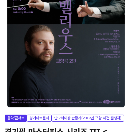
음악/콘서트
경기아트센터
만 7세이상 관람가(2019년 포함 이전 출생자)
경기필 마스터피스 시리즈 III <