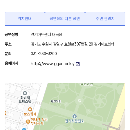
위치안내
공연장의 다른 공연
주변 관광지
위
공연장명
경기아트센터 대극장
치
주소
경기도 수원시 팔달구 효원로307번길 20 경기아트센터
안
문의
031-230-3200
내
홈페이지
http://www.ggac.or.kr/