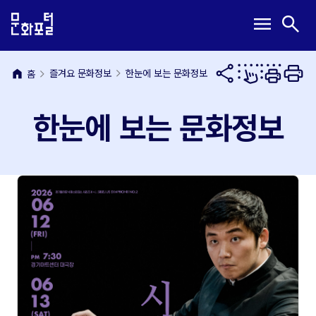
본
주
메
검
menu
search
문
메
뉴
색
내
뉴
열
열
용
바
기
기
바
로
home
즐겨요 문화정보
한눈에 보는 문화정보
홈
로
가
가
기
한눈에 보는 문화정보
기