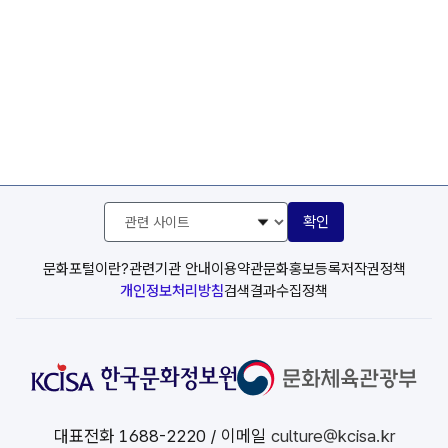
관
확인
련
사
이
문화포털이란?
관련기관 안내
이용약관
문화홍보등록
저작권정책
트
개인정보처리방침
검색결과수집정책
선
택
대표전화
1688-2220
/ 이메일
culture@kcisa.kr