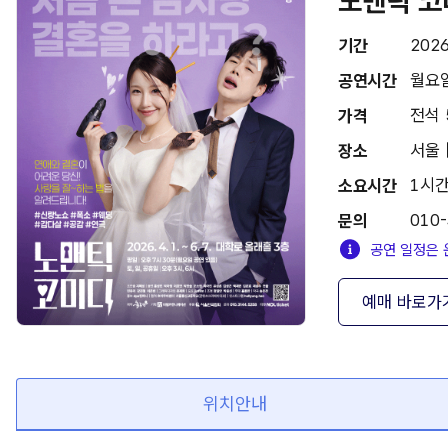
노맨틱 코
2026
기간
월요일 
공연시간
전석 
가격
서울 
장소
1시간
소요시간
010
문의
공연 일정은 
예매 바로가
위치안내