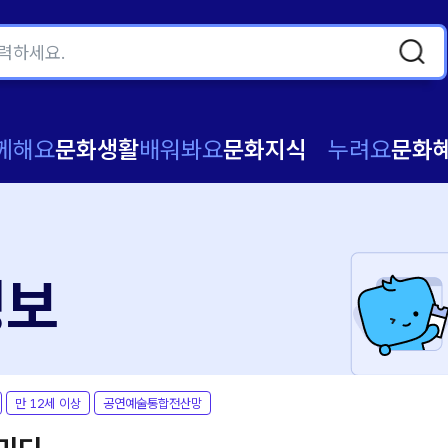
께해요
문화생활
배워봐요
문화지식
누려요
문화
정보
만 12세 이상
공연예술통합전산망