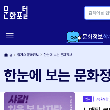
본
주
문
메
내
뉴
용
바
바
로
menu
로
가
메
문화정보
함
가
기
뉴
기
home
즐겨요 문화정보
한눈에 보는 문화정보
홈
열
한눈에 보는 문화
기
연극
(주)훌륭한