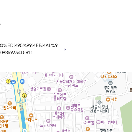
층
8C%80%ED%95%99%EB%A1%9
986933415811