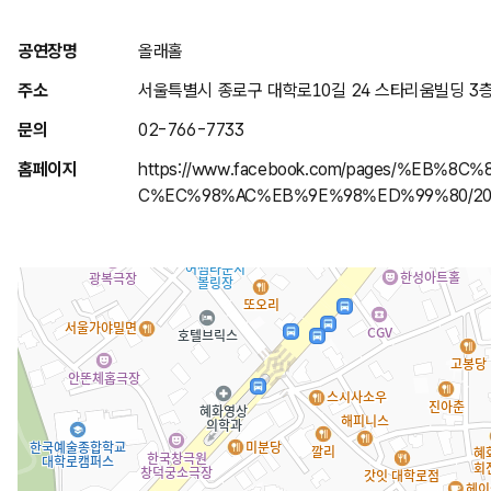
위
공연장명
올래홀
치
주소
서울특별시 종로구 대학로10길 24 스타리움빌딩 3
안
문의
02-766-7733
내
홈페이지
https://www.facebook.com/pages/%EB%
C%EC%98%AC%EB%9E%98%ED%99%80/200