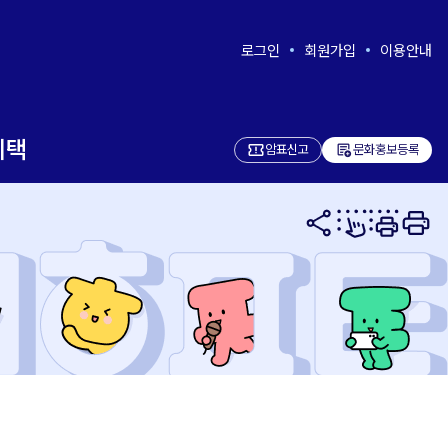
로그인
회원가입
이용안내
혜택
add_notes
암표신고
문화홍보등록