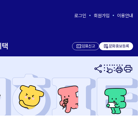
로그인
회원가입
이용안내
혜택
add_notes
암표신고
문화홍보등록