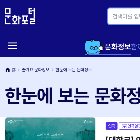
본
주
문
메
내
뉴
용
바
바
로
menu
로
가
메
문화정보
함
가
기
뉴
기
home
즐겨요 문화정보
한눈에 보는 문화정보
홈
열
한눈에 보는 문화
기
연극
(주)연극열