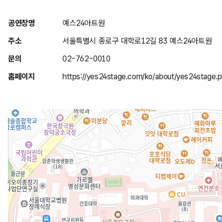
위
공연장명
예스24아트원
치
주소
서울특별시 종로구 대학로12길 83 예스24아트원
안
문의
02-762-0010
내
홈페이지
https://yes24stage.com/ko/about/yes24stage.