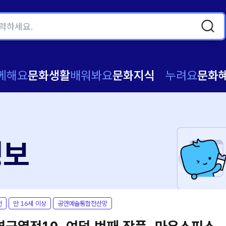
께해요
문화생활
배워봐요
문화지식
누려요
문화
정보
전
만 16세 이상
공연예술통합전산망