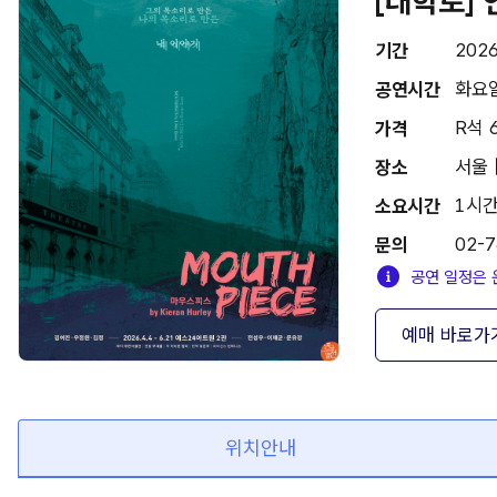
[대학로]
2026
기간
화요일(
공연시간
R석 
가격
서울 
장소
1시간
소요시간
02-7
문의
공연 일정은 
예매 바로가
위치안내