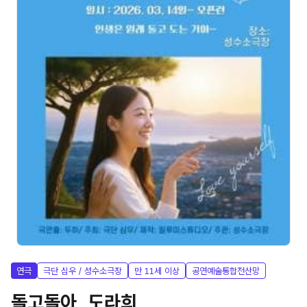
연극
극단 심우 / 성수소극장
만 11세 이상
공연예술통합전산망
돌고돌아, 도라희