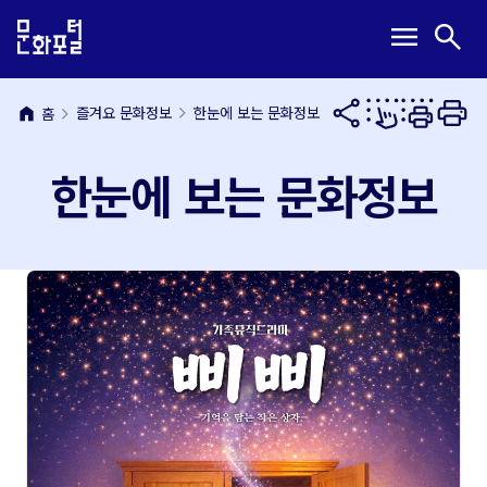
본
주
메
검
menu
search
문
메
뉴
색
내
뉴
열
열
용
바
기
기
바
로
home
즐겨요 문화정보
한눈에 보는 문화정보
홈
로
가
가
기
한눈에 보는 문화정보
기