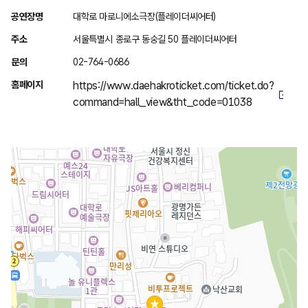
위
공연장명
대학로 마로니에소극장(플레이더씨어터)
치
주소
서울특별시 종로구 동숭길 50 플레이더씨어터
안
문의
02-764-0686
내
홈페이지
https://www.daehakroticket.com/ticket.do?
command=hall_view&tht_code=01038