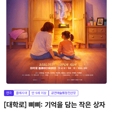
연극
클레시아
만 5세 이상
공연예술통합전산망
[대학로] 삐삐: 기억을 담는 작은 상자