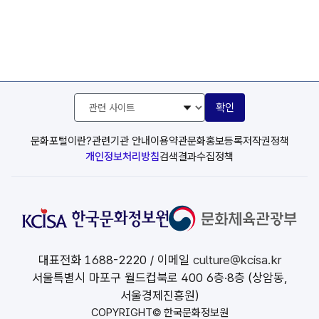
관
확인
련
사
이
문화포털이란?
관련기관 안내
이용약관
문화홍보등록
저작권정책
트
개인정보처리방침
검색결과수집정책
선
택
대표전화
1688-2220
/ 이메일
culture@kcisa.kr
서울특별시 마포구 월드컵북로 400 6층·8층 (상암동,
서울경제진흥원)
COPYRIGHT© 한국문화정보원