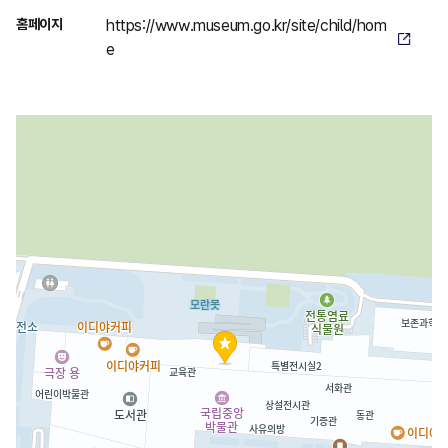
홈페이지
https://www.museum.go.kr/site/child/hom
e