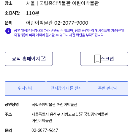
서울 | 국립중앙박물관 어린이박물관
장소
110분
소요시간
어린이박물관 02-2077-9000
문의
공연 일정은 운영사에 따라 변경될 수 있으며, 당일 공연은 예매 사이트별 기준(전일
마감 등)에 따라 예약이 불가할 수 있으니 사전 확인을 부탁드립니다.
공식 홈페이지
스크랩
위치안내
전시장의 다른 전시
주변 관광지
위
공연장명
국립중앙박물관 어린이박물관
치
주소
서울특별시 용산구 서빙고로 137 국립중앙박물관
안
어린이박물관
내
문의
02-2077-9647