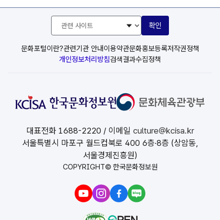
관
확인
련
사
이
문화포털이란?
관련기관 안내
이용약관
문화홍보등록
저작권정책
트
개인정보처리방침
검색결과수집정책
선
택
대표전화
1688-2220
/ 이메일
culture@kcisa.kr
서울특별시 마포구 월드컵북로 400 6층·8층 (상암동,
서울경제진흥원)
COPYRIGHT© 한국문화정보원