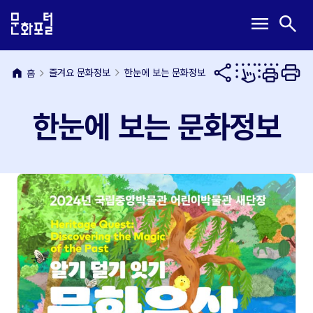
본
주
메
검
menu
search
문
메
뉴
색
내
뉴
열
열
용
바
기
기
바
로
home
즐겨요 문화정보
한눈에 보는 문화정보
홈
로
가
가
기
한눈에 보는 문화정보
기