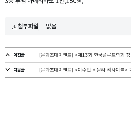
3등 투썸 아메리카노 1잔(150명)
첨부파일
없음
[문화초대이벤트] <제13회 한국플루트학회 정
이전글
[문화초대이벤트] <이수민 비올라 리사이틀> 
다음글