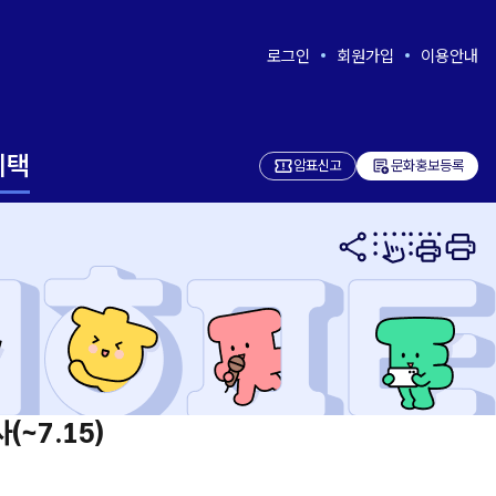
로그인
회원가입
이용안내
혜택
add_notes
암표신고
문화홍보등록
~7.15)