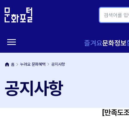
본
주
문
메
내
뉴
용
바
바
로
menu
로
가
메
즐겨요
문화정보
가
기
뉴
기
home
누려요 문화혜택
공지사항
홈
열
공지사항
기
[만족도조