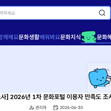
함께해요
문화생활
배워봐요
문화지식
문화
사] 2026년 1차 문화포털 이용자 만족도 조사(
작
등
관리자
2026-06-30
성
록