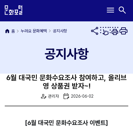
본
주
메
검
menu
search
문
메
뉴
색
내
뉴
열
열
용
바
기
기
바
로
home
누려요 문화혜택
공지사항
홈
로
가
가
기
공지사항
기
6월 대국민 문화수요조사 참여하고, 올리브
영 상품권 받자~!
작
등
관리자
2026-06-02
성
록
자
일
[6월 대국민 문화수요조사 이벤트]