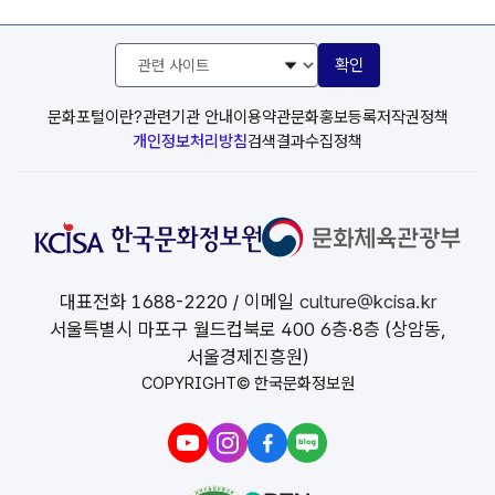
관
확인
련
사
이
문화포털이란?
관련기관 안내
이용약관
문화홍보등록
저작권정책
트
개인정보처리방침
검색결과수집정책
선
택
대표전화
1688-2220
/ 이메일
culture@kcisa.kr
서울특별시 마포구 월드컵북로 400 6층·8층 (상암동,
서울경제진흥원)
COPYRIGHT© 한국문화정보원