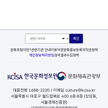
관
확인
련
사
이
문화포털이란?
관련기관 안내
이용약관
문화홍보등록
저작권정책
트
개인정보처리방침
검색결과수집정책
선
택
대표전화
1688-2220
/ 이메일
culture@kcisa.kr
서울특별시 마포구 월드컵북로 400 6층·8층 (상암동,
서울경제진흥원)
COPYRIGHT© 한국문화정보원