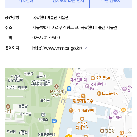
위치안내
전시장의 다른 전시
주변 관광지
위
공연장명
국립현대미술관 서울관
치
주소
서울특별시 종로구 삼청로 30 국립현대미술관 서울관
안
문의
02-3701-9500
내
홈페이지
http://www.mmca.go.kr/