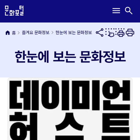
본
주
메
검
menu
search
문
메
뉴
색
내
뉴
열
열
용
바
기
기
바
로
home
즐겨요 문화정보
한눈에 보는 문화정보
홈
로
가
가
기
한눈에 보는 문화정보
기