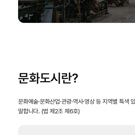
시
스
템
R
e
문화도시란?
g
i
문화예술·문화산업·관광·역사·영상 등 지역별 특색
o
말합니다. (법 제2조 제6호)
n