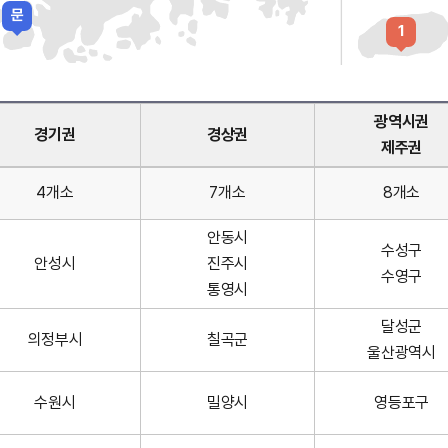
문
1
광역시권
경기권
경상권
제주권
4개소
7개소
8개소
안동시
수성구
안성시
진주시
수영구
통영시
달성군
의정부시
칠곡군
울산광역시
수원시
밀양시
영등포구