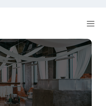
전
체
메
뉴
보
기