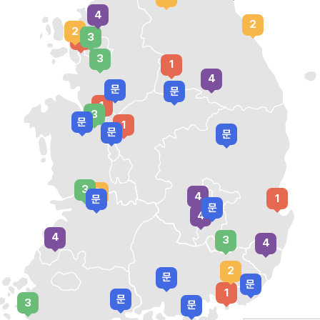
4
2
2
3
1
3
1
4
문
문
1
3
문
1
문
문
3
2
4
1
문
문
4
4
3
4
2
문
문
1
문
3
문