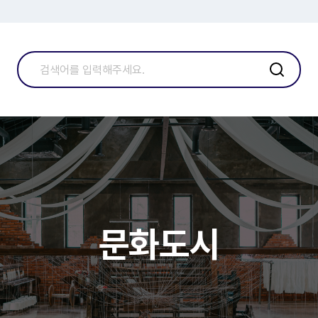
검
검
색
색
어
를
입
력
해
주
세
요
문화도시
.