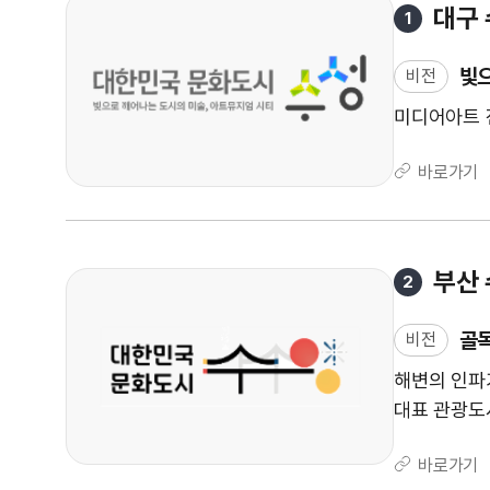
한
,
대구
1
경
민
상
국
빛으
비전
권
문
,
미디어아트 
화
광
도
역
바로가기
시
시
권
ㆍ
제
부산
2
주
권
골목
비전
,
전
해변의 인파
라
대표 관광도
권
,
바로가기
충