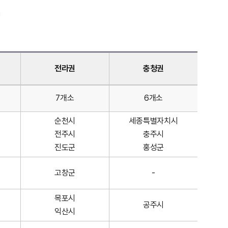
전라권
충청권
7개소
6개소
순천시
세종특별자치시
전주시
충주시
진도군
홍성군
고창군
-
목포시
공주시
익산시