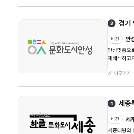
청
권
이
경기
3
있
습
안성
니
비전
다
안성맞춤으로
.
재해석하고자
바로가기
세종
4
세계
비전
세종대왕의 