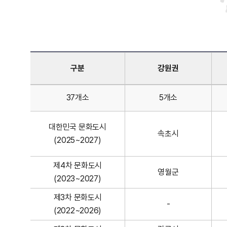
y
s
t
구분
강원권
e
지
37개소
5개소
정
m
문
화
대한민국 문화도시
속초시
도
(2025~2027)
시
현
제4차 문화도시
영월군
황
(2023~2027)
테
제3차 문화도시
이
-
(2022~2026)
블
입