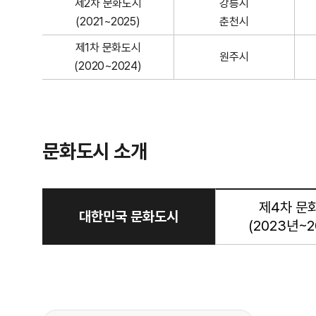
제2차 문화도시
강릉시
니
(2021~2025)
춘천시
다
.
제1차 문화도시
원주시
항
(2020~2024)
목
으
로
는
문화도시 소개
구
분
,
강
제4차 문
선택됨
대한민국 문화도시
원
(2023년~2
권
,
경
기
대
권