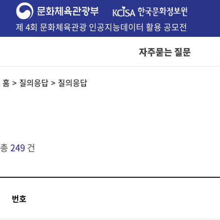
제 4회 문화체육관광 인공지능데이터 활용 공모전
자주묻는 질문
홈
질의응답
질의응답
총
249
건
번호