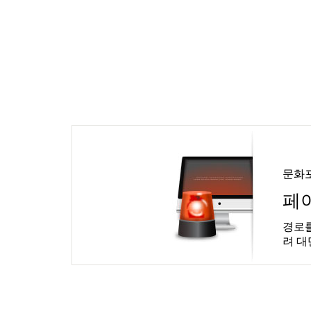
문화
페
경로를
려 대