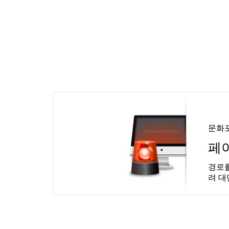
문화
페
경로를
려 대