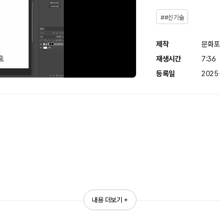
##신기술
제작
문화포
재생시간
7:36
등록일
2025
내용 더보기 +