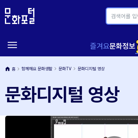
본
주
문
메
내
뉴
용
바
바
로
menu
로
가
메
즐겨요
문화정보
가
기
뉴
기
home
함께해요 문화생활
문화TV
문화디지털 영상
홈
열
문화디지털 영상
기