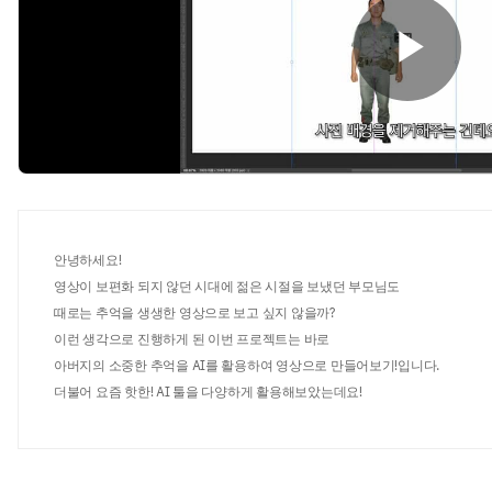
P
l
안녕하세요
!
영상이 보편화 되지 않던 시대에 젊은 시절을 보냈던 부모님도
a
때로는 추억을 생생한 영상으로 보고 싶지 않을까
?
이런 생각으로 진행하게 된 이번 프로젝트는 바로
아버지의 소중한 추억을
AI
를 활용하여 영상으로 만들어보기
!
입니다
.
더불어 요즘 핫한
! AI
툴을 다양하게 활용해보았는데요
!
y
여러분은 이 중에서 마음에 드는
AI
툴이 있으신가요
?
소중한 추억을 영상으로 만들기
!
한번 도전해보세요
~!