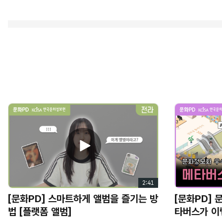
폰트
V
코트라 손글씨체
,
태백체
, KoPubWolrd
돋움체
,
하남다움체
콘텐츠는 생성형
AI
Gemeni, Nano banana, Klingai, veo3.1, Sora2, ChatG
i
d
e
2:41
[문화PD] 스마트하게 앨범을 즐기는 방
[문화PD] 
o
법 [플랫폼 앨범]
타버스가 이