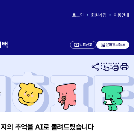
로그인
회원가입
이용안내
혜택
add_notes
암표신고
문화홍보등록
아버지의 추억을 AI로 돌려드렸습니다