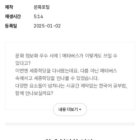
제작
문화포털
a
재생시간
5:14
등록일
2025-01-02
y
문화 정보화 우수 사례 | 메타버스가 이렇게도 쓰일 수
있다고?
이번엔 세종학당을 다녀왔는데요. 다름 아닌 메타버스
V
속에서고 세종학당을 만나볼 수 있었습니다.
다양한 요소들이 넘쳐나는 시공간 제약없는 한국어 공부법,
함께 만나보실까요?
#메타버스 #세종학당 #문화정보화 #신기술 #온라인교육
i
내용 더보기 +
------
!
안녕하세요
이번엔 다른 세상에서 여러분을 만나
d
PD
.
뵙게 된 나은
입니다