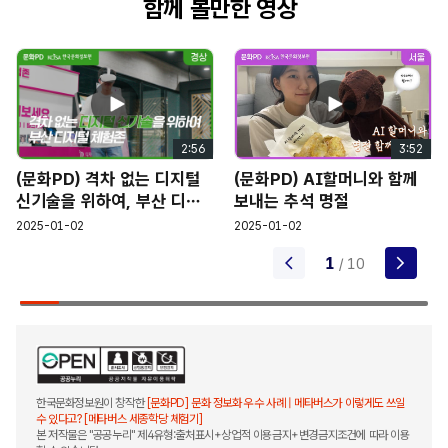
함께 볼만한 영상
.
저는 현재 세종학당에 와 있는데요
오프라인의
캠퍼스가 아니라 바로 이 메타버스 속 세종학당을
e
.
방문했습니다
외국인 유학생분들과 도우미분들이 이미 모여있는
2:56
3:52
.
것을 볼 수 있었습니다
(문화PD) 격차 없는 디지털
(문화PD) AI할머니와 함께
o
신기술을 위하여, 부산 디지
보내는 추석 명절
이렇게 학생들이 한글을 공부할 수 있는 강의실이
털 체험존
2025-01-02
2025-01-02
.
?
마련되어 있는데요
정말 현실과 비슷하지 않나요
굉장히 많은 좌석이 있는 것으로 보아 여러 명의
arrow_back_ios_new
1
arrow_forward_ios
/ 10
.
유학생들이 함께 강의를 듣는 모습이 상상됩니다
.
이젠 본격적으로 마을로 이동해 보도록 하겠습니다
,
?
여기 방명록이 있는데
한번 확인해 볼까요
많은
분이 방명록을 남기고 메타버스에 대한 호평이나
.
수업에 대한 칭찬이 굉장히 많은 것 같습니다
한국문화정보원이 창작한
[문화PD] 문화 정보화 우수 사례 | 메타버스가 이렇게도 쓰일
수 있다고? [메타버스 세종학당 체험기]
본 저작물은 "공공누리" 제4유형:출처표시+상업적 이용금지+변경금지조건에 따라 이용