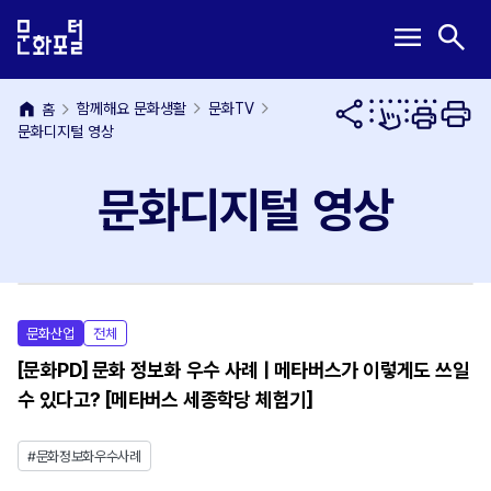
본
주
메
검
menu
search
문
메
뉴
색
내
뉴
열
열
용
바
기
기
home
바
로
함께해요 문화생활
문화TV
홈
문화디지털 영상
로
가
가
기
기
문화디지털 영상
비디오를 로드할 수 없습니다. 서버 혹은
P
문화산업
전체
네트워크 오류 때문이거나 지원되지 않는
[문화PD] 문화 정보화 우수 사례 | 메타버스가 이렇게도 쓰일
형식 때문일 수 있습니다.
수 있다고? [메타버스 세종학당 체험기]
l
#문화정보화우수사례