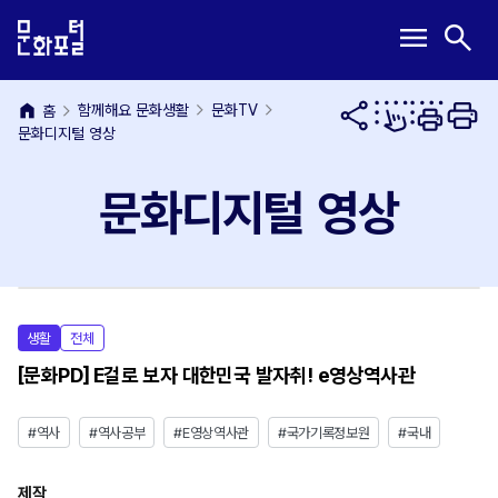
본
주
메
검
menu
search
문
메
뉴
색
내
뉴
열
열
용
바
기
기
home
바
로
함께해요 문화생활
문화TV
홈
문화디지털 영상
로
가
가
기
기
문화디지털 영상
비디오를 로드할 수 없습니다. 서버 혹은
P
생활
전체
네트워크 오류 때문이거나 지원되지 않는
[문화PD] E걸로 보자 대한민국 발자취! e영상역사관
형식 때문일 수 있습니다.
l
#역사
#역사공부
#E영상역사관
#국가기록정보원
#국내
제작