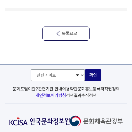
가이드라인을 지켜야 해 잘 봐 이곳을 통해 한번 잘
확인해보고 사용해야 한다고~
M. oh okey~ I got it
H. 마이클 직접 e영상역사관을 통해 역사 공부를 해보니까
목록으로
어때?
M. 딱 세가지 따분하지 않고~ 정리가 너무 잘 돼 있어서
보기 편했고 마치 내가 그 역사를 직접 엿볼 수 있어서 so
good~
H. 아참 그리고 마이클 혹시 이곳이 왜
‘디지털아카이브’라는 이름을 붙이면서 까지 역사 기록물
관
확인
련
들을 보관하는지 알아?
사
M. oh i know~ 나 역사 좋아해~ 역사는 미래의 거울
이
문화포털이란?
관련기관 안내
이용약관
문화홍보등록
저작권정책
역사가 있기에 우리가 있는거야 우리는 역사를 통해 배움을
트
개인정보처리방침
검색결과수집정책
선
얻고, 그것들을 토대로 앞으로 나아가 Making future
택
미래를 만드는 거야
So 그래서 역사는 계속해서 이렇게 모으고 보존되어야
해
H. 어…어… 마이클 너 정말 역사를 좋아하는구나?