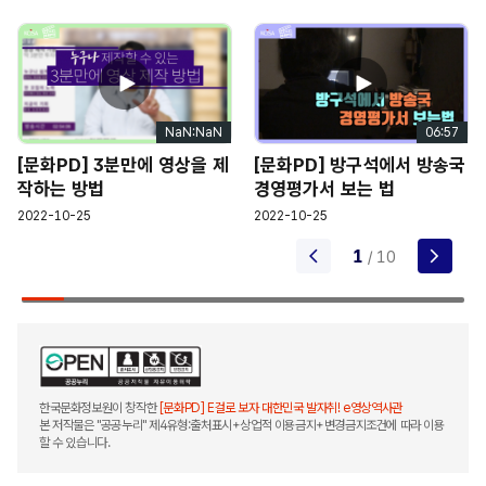
마이클 너 같은 외국인들에게 우리나라를 알릴 수 있는 한국
홍보 사진들이 있어
이 외에도 무수히 많은 자료들이 영상, 음성, 사진 등으로
e
아주 다양하게 정리되어 있는 곳이야
M. 영상들이 주제별로 시대별로 아주 많이 나뉘어져 있어서
NaN:NaN
06:57
너무 보기 편해~ 실감나는 역사 공부 완전 핸썸~
[문화PD] 3분만에 영상을 제
[문화PD] 방구석에서 방송국
H. 그리고 그거 알아? 이곳은 영상만 있는게 아니라고 여기
작하는 방법
경영평가서 보는 법
o
사진관을 한번 봐볼래?
2022-10-25
2022-10-25
M. photo?
H. 이곳에는 국가적으로 아주 중요한 일이 있었던 행사
arrow_back_ios_new
1
arrow_forward_ios
/ 10
사진들이 있는 국가기록사진이 있고, 아까 말했던
외국인들에게 한국을 소개하고 홍보할 수 있는
한국소개사진이 있어
그리고 이 외에도 대통령기록사진, 정부기록사진집 등이
있는데 역시 디지털아카이브라 그런지 모든 사진들이 찾기
편하고 알아보기 편하게 분류가 되어 있어
한국문화정보원이 창작한
[문화PD] E걸로 보자 대한민국 발자취! e영상역사관
본 저작물은 "공공누리" 제4유형:출처표시+상업적 이용금지+변경금지조건에 따라 이용
M. 오우 나 나중에 친구들한테 한국 소개할 때 써야겠다
할 수 있습니다.
perfect
H. 잠깐 마이클 이 자료들을 사용하기 위해서는 반드시 이