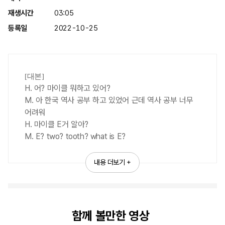
재생시간
03:05
a
등록일
2022-10-25
y
[대본]
H. 어? 마이클 뭐하고 있어?
M. 아 한국 역사 공부 하고 있었어 근데 역사 공부 너무
어려워
V
H. 마이클 E거 알아?
M. E? two? tooth? what is E?
H. 마이클 이곳이 대한민국의 건국부터 현재까지의 생생한
기록들을 볼 수 있고, 한국정책방송원에서 운영하는
내용 더보기 +
i
E영상역사관이야!
이곳은 한국의 역사를 담은 뉴스 기록들과 한국의 문화를
알릴 수 있는 다양한 홍보 및 영상들이 분야별로 기록되어
있어
함께 볼만한 영상
d
그리고 지금까지 있었던 국가적으로 중요한 행사 사진과,