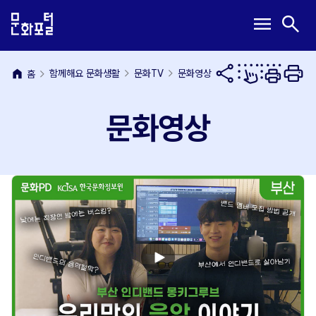
본
주
메
검
menu
search
문
메
뉴
색
내
뉴
열
열
용
바
기
기
바
로
home
함께해요 문화생활
문화TV
문화영상
홈
로
가
가
기
문화영상
기