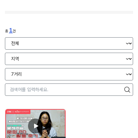
1
총
건
전
체
/
지
국
역
내
선
/
서
택
해
비
외
스
선
검
선
택
색
검색
택
어
를
입
력
하
세
요
.