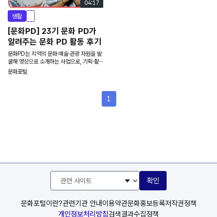
04:17
생활
[문화PD] 23기 문화 PD가
알려주는 문화 PD 활동 후기
문화PD는 지역의 문화·예술·관광 자원을 발
굴해 영상으로 소개하는 사업으로, 기획·촬영
·편집까지 전 과정을 직접 경험할 수 있는 콘
문화포털
텐츠 제작 활동입니다.이번 영상에서는 사전
조사를 통해 문화PD가 어떤 일을 하는지, 실
제 현장에서 촬영 기획을 어떻게 세우는지,
1
지역 콘텐츠 제작 시 어떤 점을 주의해야 하
는지 등을 간단히 정리했습니다. 또한 지역의
신기술·AI를 활용한 콘텐츠 제작 경험과, 같
은 지역 문화PD들과 네트워킹하며 협업 능
력을 키웠던 점 등 활동을 통해 느낀 장점도
함께 담았습니다. 문화PD를 고민하는 분들
에게 현실적인 참고가 될 만한 내용을 위주로
구성했습니다. - 사용음원 BalloonPlanet
- Fun in the Sun (유료) *기관 및 상업적
이용 가능 IamDayLight - BOOM BOO
관
M PAM (유료) *기관 및 상업적 이용 가능
확인
련
Rex Banner - Santa Monica Breeze
사
(유료) *기관 및 상업적 이용 가능 MooveK
이
a - We Dont Stop (유료) *기관 및 상업
문화포털이란?
관련기관 안내
이용약관
문화홍보등록
저작권정책
적 이용 가능 - 사용폰트 G 마켓- G마켓 산
트
개인정보처리방침
검색결과수집정책
스 (기관 및 영리적 사용 가능, 2025년 12