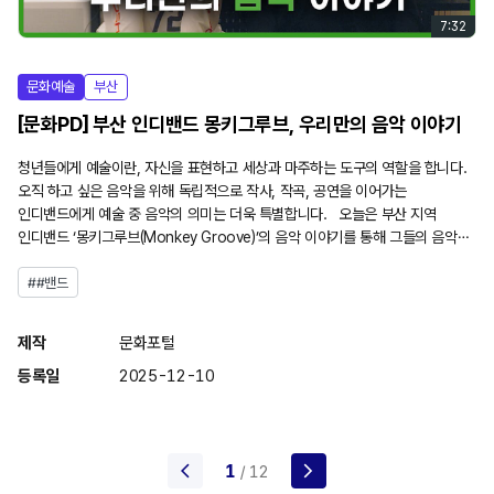
03:37
02:31
02:35
7:32
5:54
5:41
7:36
5:20
3:32
2:51
7:16
02:28
문화예술
생활
문화예술
문화산업
관광
체육
문화예술
관광
문화유산
문화예술
관광
서울
강원
대전
부산
충남
부산
제주
전체
부산
경기
전체
문화예술
서울
[문화PD] 부산 인디밴드 몽키그루브, 우리만의 음악 이야기
청년들에게 예술이란, 자신을 표현하고 세상과 마주하는 도구의 역할을 합니다.
오직 하고 싶은 음악을 위해 독립적으로 작사, 작곡, 공연을 이어가는
인디밴드에게 예술 중 음악의 의미는 더욱 특별합니다. 오늘은 부산 지역
인디밴드 ‘몽키그루브(Monkey Groove)’의 음악 이야기를 통해 그들의 음악
속에 담긴 진정성과 열정을 함께 들어봅니다. <고지 사항> - 사용 음원 플레이!
##여행
##관광
##아산
##지중해마을
##지중해
- 구재영, 공유마당 CCBY SUN – 김승남, 공유마당, 기증저작물 Something
##밴드
#신기술
##제주돌문화공원
##신기술
##여행
##문화
##연출
##키오스크
##대전
##체육
##야구
##복합문화공간
##서울
##문화역서울284
##근대현대
– 김홍래, 공유마당, 기증저작물 Dreams – 김성원 공유마당, 기증저작물
##여행
##만세운동
##문화
##부산
##마을
제작
문화포털
Saturday night – 몽키그루브(자작곡) - 사용 폰트 조선일보명조체 페이퍼로지
제작
제작
제작
제작
제작
제작
제작
제작
문화포털
문화포털
문화포털
문화포털
문화포털
문화포털
문화포털
문화포털
제작
문화포털
등록일
2025-12-26
온글잎 위씨리스트 태백체 (기관 및 상업적 사용 확인 완료
제작
제작
문화포털
문화포털
등록일
등록일
등록일
등록일
등록일
등록일
등록일
등록일
2025-12-10
2025-12-10
2025-12-10
2025-12-10
2025-12-10
2025-12-24
2025-12-10
2025-12-16
등록일
2026-07-20
등록일
등록일
2025-12-24
2025-12-09
arrow_back_ios_new
1
arrow_forward_ios
/ 12