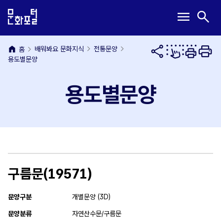
본
주
메
검
menu
search
문
메
뉴
색
내
뉴
열
열
용
바
기
기
home
바
로
배워봐요 문화지식
전통문양
홈
용도별문양
로
가
가
기
기
용도별문양
구름문(19571)
문양구분
개별문양 (3D)
문양분류
자연산수문/구름문