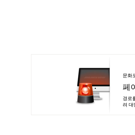
문화
페
경로를
려 대